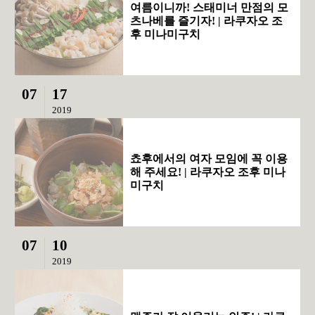
여름이니까! 스태미너 만점의 모
츠나베를 즐기자! | 라쿠자오 조
후 미나미구치
07
17
2019
쵸후에서의 여자 모임에 꼭 이용
해 주세요! | 라쿠자오 조후 미나
미구치
07
10
2019