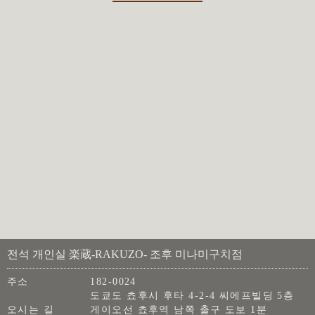
전석 개인실 楽蔵-RAKUZO- 조후 미나미구치점
주소
182-0024
도쿄도 쵸후시 후타 4-2-4 씨에프빌딩 5층
오시는 길
게이오선 쵸후역 남쪽 출구 도보 1분