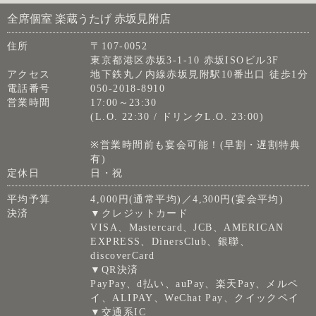
全席個室 楽蔵うたげ 赤坂見附店
住所
〒107-0052
東京都港区赤坂3-1-10 赤坂ISOビル3F
アクセス
地下鉄丸ノ内線赤坂見附駅10番出口 徒歩1分
電話番号
050-2018-8910
営業時間
17:00～23:30
(L.O. 22:30 / ドリンクL.O. 23:00)
※営業時間前も宴会可能！(早割・遅割特典
有)
定休日
日・祝
平均予算
4,000円(通常平均)／4,300円(宴会平均)
決済
▼クレジットカード
VISA、Mastercard、JCB、AMERICAN
EXPRESS、DinersClub、銀聯、
discoverCard
▼QR決済
PayPay、d払い、auPay、楽天Pay、メルペ
イ、ALIPAY、WeChat Pay、クイックペイ
▼交通系IC