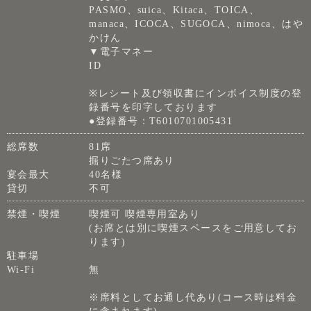
PASMO、suica、Kitaca、TOICA、
manaca、ICOCA、SUGOCA、nimoca、はや
かけん
▼電子マネー
ID
※レシート及び領収書にインボイス制度の登
録番号を印字しております
●登録番号：T6010701005431
総席数
81席
掘りごたつ席あり
宴会最大
40名様
貸切
不可
禁煙・喫煙
喫煙可 喫煙専用室あり
(お席とは別に喫煙スペースをご用意してお
ります)
駐車場
Wi-Fi
無
※席料としてお通し代あり(コース時は料金