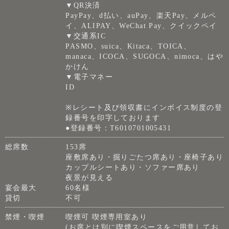
▼QR決済
PayPay、d払い、auPay、楽天Pay、メルペ
イ、ALIPAY、WeChat Pay、クイックペイ
▼交通系IC
PASMO、suica、Kitaca、TOICA、
manaca、ICOCA、SUGOCA、nimoca、はや
かけん
▼電子マネー
ID
※レシート及び領収書にインボイス制度の登
録番号を印字しております
●登録番号：T6010701005431
総席数
153席
座敷席あり・掘りごたつ席あり・座椅子あり
カップルシートあり・ソファー席あり
夜景が見える
宴会最大
60名様
貸切
不可
禁煙・喫煙
喫煙可 喫煙専用室あり
(お席とは別に喫煙スペースをご用意してお