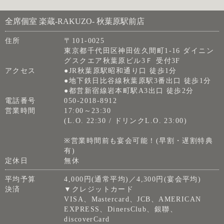
全席個室 楽蔵‐RAKUZO‐ 秋葉原駅前店
住所
〒101-0025
東京都千代田区神田佐久間町1-16 ダイニン
グスクエア秋葉原ビル3Ｆ 受付3F
アクセス
●JR秋葉原駅昭和通り口 徒歩1分
●地下鉄日比谷線秋葉原駅3番出口 徒歩1分
●都営新宿線岩本町駅A3出口 徒歩2分
電話番号
050-2018-8912
営業時間
17:00～23:30
(L.O. 22:30 / ドリンクL.O. 23:00)
※営業時間前も宴会可能！(早割・遅割特典
有)
定休日
無休
平均予算
4,000円(通常平均)／4,300円(宴会平均)
決済
▼クレジットカード
VISA、Mastercard、JCB、AMERICAN
EXPRESS、DinersClub、銀聯、
discoverCard