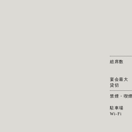
総席数
宴会最大
貸切
禁煙・喫
駐車場
Wi-Fi