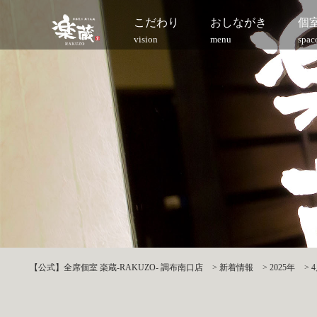
こだわり
おしながき
個
vision
menu
spac
【公式】全席個室 楽蔵‐RAKUZO‐ 調布南口店
>
新着情報
>
2025年
>