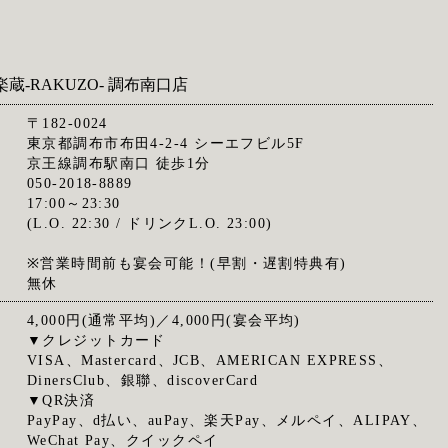
楽蔵‐RAKUZO‐ 調布南口店
〒182-0024
東京都調布市布田4-2-4 シーエフビル5F
京王線調布駅南口 徒歩1分
050-2018-8889
17:00～23:30
(L.O. 22:30 / ドリンクL.O. 23:00)
※営業時間前も宴会可能！(早割・遅割特典有)
無休
4,000円(通常平均)／4,000円(宴会平均)
▼クレジットカード
VISA、Mastercard、JCB、AMERICAN EXPRESS、
DinersClub、銀聯、discoverCard
▼QR決済
PayPay、d払い、auPay、楽天Pay、メルペイ、ALIPAY、
WeChat Pay、クイックペイ