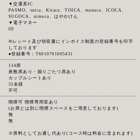
▼交通系IC
PASMO、suica、Kitaca、TOICA、manaca、ICOCA、
SUGOCA、nimoca、はやかけん
▼電子マネー
ID
※レシート及び領収書にインボイス制度の登録番号を印字
しております
●登録番号：T6010701005431
134席
座敷席あり・掘りごたつ席あり
カップルシートあり
32名様
不可
煙
喫煙可 喫煙専用室あり
(お席とは別に喫煙スペースをご用意しております)
無
無
※席料としてお通し代あり(コース時は料金に含まれます)