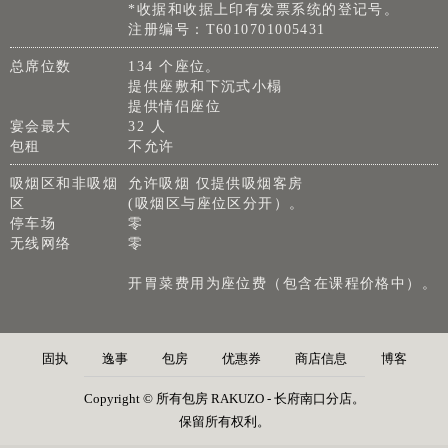
*收据和收据上印有发票系统的登记号。
注册编号：T6010701005431
总席位数
134 个座位。
提供座敷和下沉式小榻
提供情侣座位
宴会最大
32 人
包租
不允许
吸烟区和非吸烟
允许吸烟 仅提供吸烟客房
区
(吸烟区与座位区分开）。
停车场
零
无线网络
零
开胃菜费用为座位费（包含在课程价格中）。
固执
逸事
包房
优惠券
商店信息
博客
Copyright © 所有包房 RAKUZO - 长府南口分店。
保留所有权利。