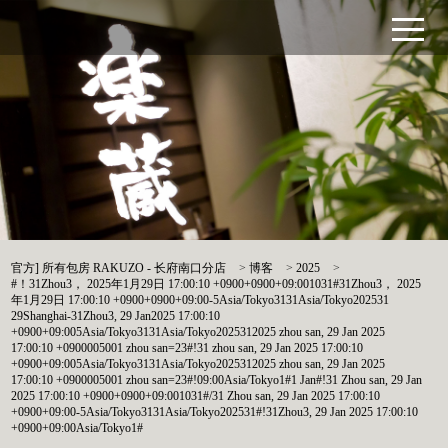
官方] 所有包房 RAKUZO - 长府南口分店
>
博客
>
2025
>
#！31Zhou3， 2025年1月29日 17:00:10 +0900+0900+09:001031#31Zhou3， 2025
年1月29日 17:00:10 +0900+0900+09:00-5Asia/Tokyo3131Asia/Tokyo202531
29Shanghai-31Zhou3, 29 Jan2025 17:00:10
+0900+09:005Asia/Tokyo3131Asia/Tokyo2025312025 zhou san, 29 Jan 2025
17:00:10 +0900005001 zhou san=23#!31 zhou san, 29 Jan 2025 17:00:10
+0900+09:005Asia/Tokyo3131Asia/Tokyo2025312025 zhou san, 29 Jan 2025
17:00:10 +0900005001 zhou san=23#!09:00Asia/Tokyo1#1 Jan#!31 Zhou san, 29 Jan
2025 17:00:10 +0900+0900+09:001031#/31 Zhou san, 29 Jan 2025 17:00:10
+0900+09:00-5Asia/Tokyo3131Asia/Tokyo202531#!31Zhou3, 29 Jan 2025 17:00:10
+0900+09:00Asia/Tokyo1#