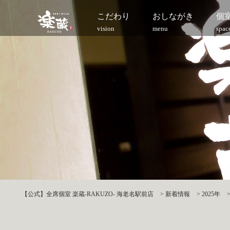
こだわり
おしながき
個
vision
menu
spac
【公式】全席個室 楽蔵‐RAKUZO‐ 海老名駅前店
>
新着情報
>
2025年