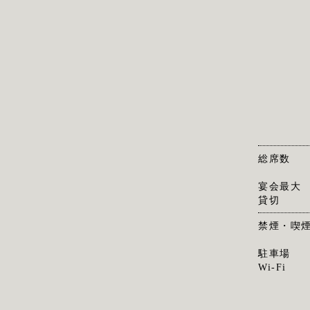
総席数
宴会最大
貸切
禁煙・喫
駐車場
Wi-Fi