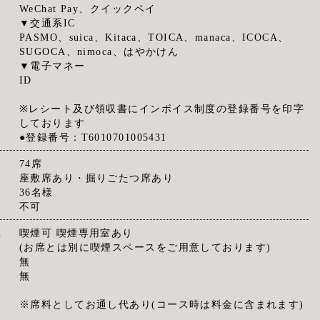
WeChat Pay、クイックペイ
▼交通系IC
PASMO、suica、Kitaca、TOICA、manaca、ICOCA、
SUGOCA、nimoca、はやかけん
▼電子マネー
ID
※レシート及び領収書にインボイス制度の登録番号を印字
しております
●登録番号：T6010701005431
74席
座敷席あり・掘りごたつ席あり
36名様
不可
煙
喫煙可 喫煙専用室あり
(お席とは別に喫煙スペースをご用意しております)
無
無
※席料としてお通し代あり(コース時は料金に含まれます)