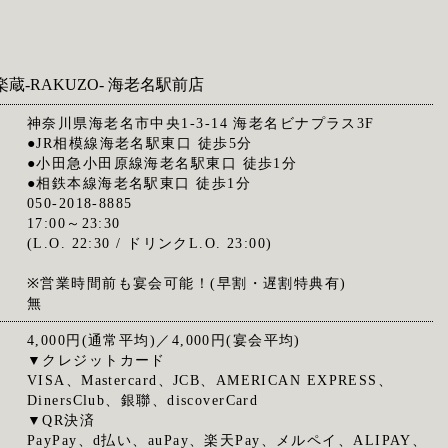
楽蔵‐RAKUZO‐ 海老名駅前店
神奈川県海老名市中央1-3-14 海老名ビナプラス3F
●JR相模線海老名駅東口 徒歩5分
●小田急小田原線海老名駅東口 徒歩1分
●相鉄本線海老名駅東口 徒歩1分
050-2018-8885
17:00～23:30
(L.O. 22:30 / ドリンクL.O. 23:00)
※営業時間前も宴会可能！(早割・遅割特典有)
無
4,000円(通常平均)／4,000円(宴会平均)
▼クレジットカード
VISA、Mastercard、JCB、AMERICAN EXPRESS、
DinersClub、銀聯、discoverCard
▼QR決済
PayPay、d払い、auPay、楽天Pay、メルペイ、ALIPAY、