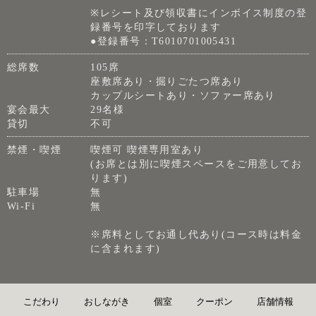
※レシート及び領収書にインボイス制度の登
録番号を印字しております
●登録番号：T6010701005431
総席数
105席
座敷席あり・掘りごたつ席あり
カップルシートあり・ソファー席あり
宴会最大
29名様
貸切
不可
禁煙・喫煙
喫煙可 喫煙専用室あり
(お席とは別に喫煙スペースをご用意してお
ります)
駐車場
無
Wi-Fi
無
※席料としてお通し代あり(コース時は料金
に含まれます)
こだわり
おしながき
個室
クーポン
店舗情報