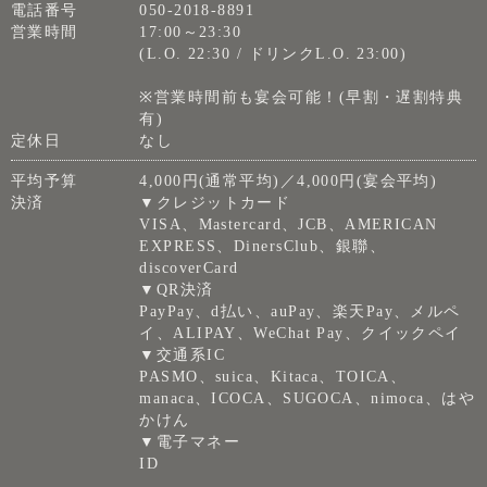
電話番号
050-2018-8891
営業時間
17:00～23:30
(L.O. 22:30 / ドリンクL.O. 23:00)
※営業時間前も宴会可能！(早割・遅割特典
有)
定休日
なし
平均予算
4,000円(通常平均)／4,000円(宴会平均)
決済
▼クレジットカード
VISA、Mastercard、JCB、AMERICAN
EXPRESS、DinersClub、銀聯、
discoverCard
▼QR決済
PayPay、d払い、auPay、楽天Pay、メルペ
イ、ALIPAY、WeChat Pay、クイックペイ
▼交通系IC
PASMO、suica、Kitaca、TOICA、
manaca、ICOCA、SUGOCA、nimoca、はや
かけん
▼電子マネー
ID