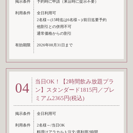
掲示条件
予約時に申請（来店時に提示不要）
利用条件
全日利用可
2名様～(15時迄は6名様～)/前日迄要予約
他割引との併用不可
通常価格からの割引
有効期限
2026年08月31日まで
当日OK！【2時間飲み放題プラ
04
ン】スタンダード1815円／プレ
ミアム2365円(税込)
掲示条件
全日利用可
利用条件
2名様～/当日OK
料理はアラカルト注文/席利用2時間