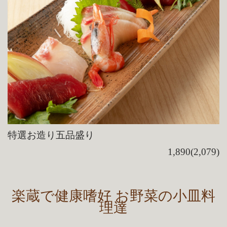
特選お造り五品盛り
1,890(2,079)
楽蔵で健康嗜好 お野菜の小皿料
理達