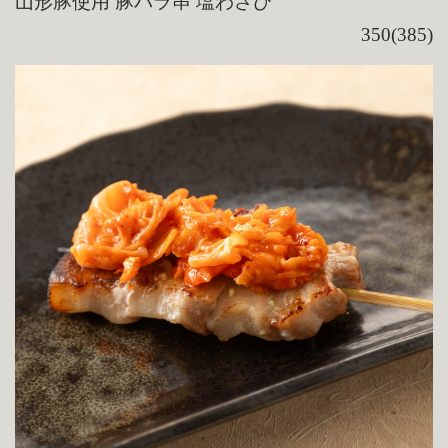
山形豚使用 豚バラ串 塩わさび
350(385)