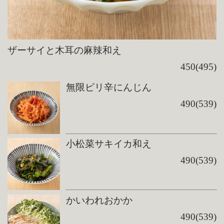
ザーサイと木耳の麻辣和え
450(495)
無限ピリ辛にんじん
490(539)
小松菜サキイカ和え
490(539)
かいわれおかか
490(539)