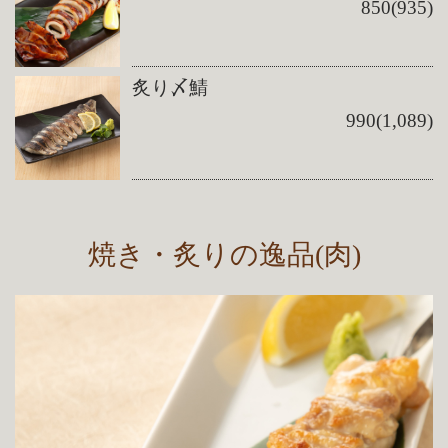
850(935)
炙り〆鯖
990(1,089)
焼き・炙りの逸品(肉)