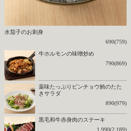
水茄子のお刺身
690(759)
牛ホルモンの味噌炒め
790(869)
薬味たっぷりビンチョウ鮪のたた
きサラダ
890(979)
黒毛和牛赤身肉のステーキ
1,990(2,189)