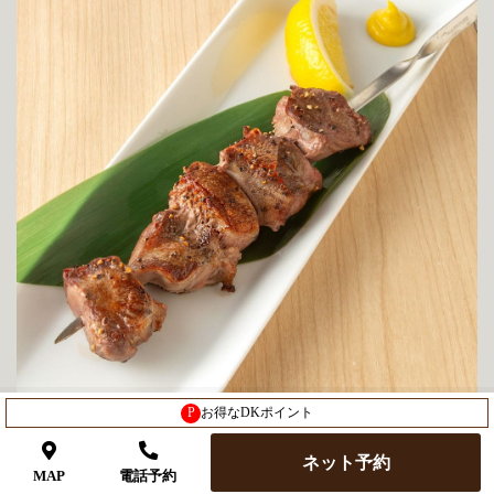
P
お得なDKポイント
栗豚使用 豚タンの大串焼き(塩)
ネット予約
590(649)
MAP
電話予約