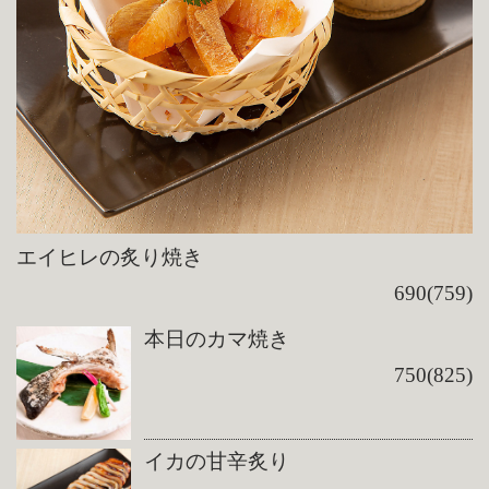
エイヒレの炙り焼き
690(759)
本日のカマ焼き
750(825)
イカの甘辛炙り