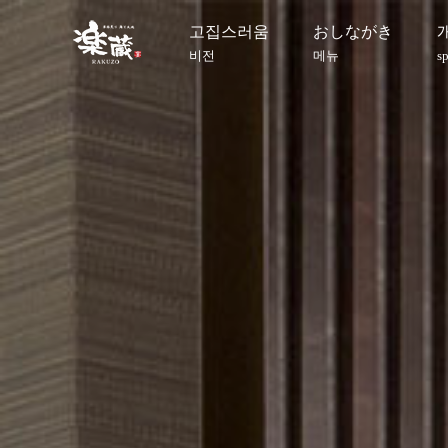
고집스러움
おしながき
비전
메뉴
s