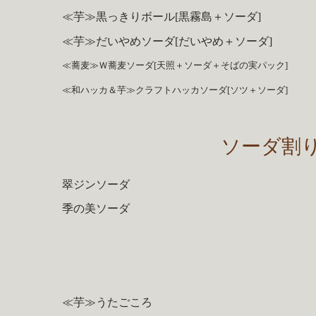
≪芋≫黒っきりボール[黒霧島＋ソーダ]
≪芋≫だいやめソーダ[だいやめ＋ソーダ]
≪蕎麦≫Ｗ蕎麦ソーダ[天照＋ソーダ＋そばの実パック]
≪和ハッカ＆芋≫クラフトハッカソーダ[ソツ＋ソーダ]
ソーダ割
翠ジンソーダ
季の美ソーダ
≪芋≫うたごころ