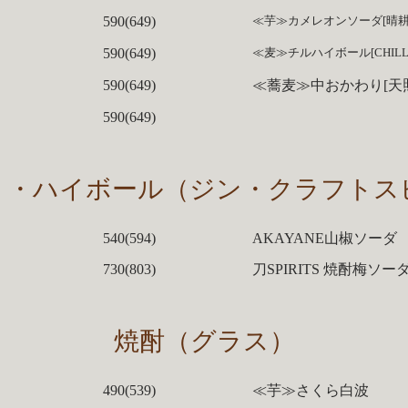
590(649)
≪芋≫カメレオンソーダ[晴耕
590(649)
≪麦≫チルハイボール[CHILL
590(649)
≪蕎麦≫中おかわり[天
590(649)
り・ハイボール（ジン・クラフトス
540(594)
AKAYANE山椒ソーダ
730(803)
刀SPIRITS 焼酎梅ソー
焼酎（グラス）
490(539)
≪芋≫さくら白波