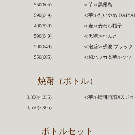
550(605)
≪芋≫黒霧島
590(649)
≪芋≫だいやめ DAIYA
490(539)
≪麦≫麦わら帽子
590(649)
≪黒糖≫れんと
590(649)
≪泡盛≫残波 ブラック
550(605)
≪和ハッカ＆芋≫ソツ
焼酎（ボトル）
3,850(4,235)
≪芋≫晴耕雨讀XXジョ
3,550(3,905)
ボトルセット