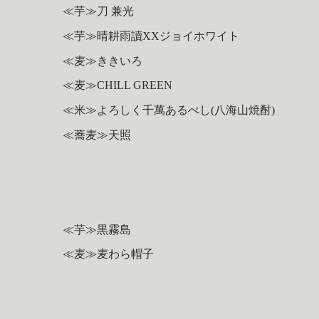
≪芋≫刀 兼光
≪芋≫晴耕雨讀XXジョイホワイト
≪麦≫ききいろ
≪麦≫CHILL GREEN
≪米≫よろしく千萬あるべし(八海山焼酎)
≪蕎麦≫天照
≪芋≫黒霧島
≪麦≫麦わら帽子