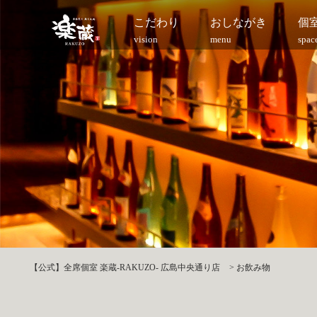
こだわり
おしながき
個
vision
menu
spac
【公式】全席個室 楽蔵‐RAKUZO‐ 広島中央通り店
>
お飲み物