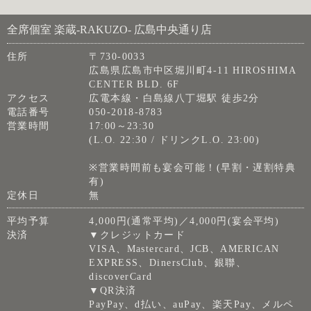
全席個室 楽蔵‐RAKUZO‐ 広島中央通り店
住所
〒730-0033
広島県広島市中区堀川町4-11 HIROSHIMA
CENTER BLD. 6F
アクセス
広電本線・白島線八丁堀駅 徒歩2分
電話番号
050-2018-8783
営業時間
17:00～23:30
(L.O. 22:30 / ドリンクL.O. 23:00)
※営業時間前も宴会可能！(早割・遅割特典
有)
定休日
無
平均予算
4,000円(通常平均)／4,000円(宴会平均)
決済
▼クレジットカード
VISA、Mastercard、JCB、AMERICAN
EXPRESS、DinersClub、銀聯、
discoverCard
▼QR決済
PayPay、d払い、auPay、楽天Pay、メルペ