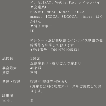
イ、ALIPAY、WeChat Pay、クイックペイ
▼交通系IC
PASMO、suica、Kitaca、TOICA、
manaca、ICOCA、SUGOCA、nimoca、はや
かけん
▼電子マネー
ID
※レシート及び領収書にインボイス制度の登
録番号を印字しております
●登録番号：T6010701005431
総席数
150席
座敷席あり・掘りごたつ席あり
宴会最大
40名様
貸切
不可
禁煙・喫煙
喫煙可 喫煙専用室あり
(お席とは別に喫煙スペースをご用意してお
ります)
駐車場
Wi-Fi
無