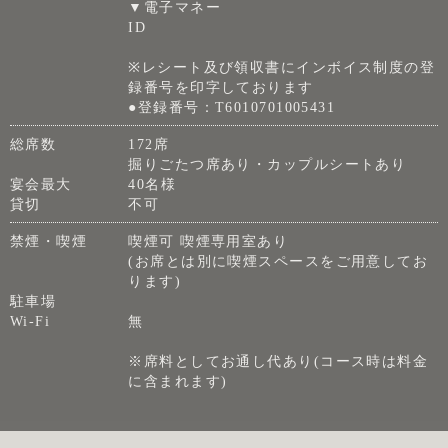
▼電子マネー
ID
※レシート及び領収書にインボイス制度の登
録番号を印字しております
●登録番号：T6010701005431
総席数
172席
掘りごたつ席あり・カップルシートあり
宴会最大
40名様
貸切
不可
禁煙・喫煙
喫煙可 喫煙専用室あり
(お席とは別に喫煙スペースをご用意してお
ります)
駐車場
Wi-Fi
無
※席料としてお通し代あり(コース時は料金
に含まれます)