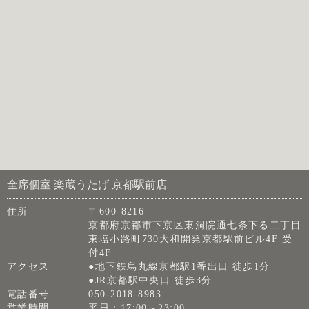
全席個室 楽蔵うたげ 京都駅前店
住所
〒600-8216
京都府京都市下京区東洞院通七条下る二丁目
東塩小路町730大和開発京都駅前ビル4F 受
付4F
アクセス
●地下鉄烏丸線京都駅1番出口 徒歩1分
●JR京都駅中央口 徒歩3分
電話番号
050-2018-8983
営業時間
平日：17:00～23:00