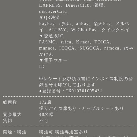
EXPRESS、DinersClub、銀聯、
discoverCard
▼QR決済
PayPay、d払い、auPay、楽天Pay、メルペ
イ、ALIPAY、WeChat Pay、クイックペイ
▼交通系IC
PASMO、suica、Kitaca、TOICA、
manaca、ICOCA、SUGOCA、nimoca、はや
かけん
▼電子マネー
ID
※レシート及び領収書にインボイス制度の登
録番号を印字しております
●登録番号：T6010701005431
総席数
172席
掘りごたつ席あり・カップルシートあり
宴会最大
40名様
貸切
不可
禁煙・喫煙
喫煙可 喫煙専用室あり