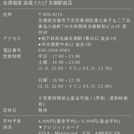
全席個室 楽蔵うたげ 京都駅前店
住所
〒600-8216
京都府京都市下京区東洞院通七条下る二丁目
東塩小路町730大和開発京都駅前ビル4F 受
付4F
アクセス
●地下鉄烏丸線京都駅1番出口 徒歩1分
●JR京都駅中央口 徒歩3分
電話番号
050-2018-8983
営業時間
平日：17:00～23:00
土曜：16:00～23:00
(L.O. 22:00 / ドリンクL.O. 22:30)
日曜：16:00～22:30
(L.O. 22:00 / ドリンクL.O. 22:00)
※営業時間前も宴会可能！(早割・遅割特典
有)
定休日
無休
平均予算
4,000円(通常平均)／4,300円(宴会平均)
決済
▼クレジットカード
VISA、Mastercard、JCB、AMERICAN