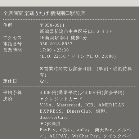
全席個室 楽蔵うたげ 新潟南口駅前店
住所
〒950-0911
新潟県新潟市中央区笹口2-2-4 1Ｆ
アクセス
JR新潟駅南口 徒歩2分
電話番号
050-2018-8937
営業時間
17:00～23:30
(L.O. 22:30 / ドリンクL.O. 23:00)
※営業時間前も宴会可能！(早割・遅割特典
有)
定休日
なし
平均予算
4,000円(通常平均)／4,000円(宴会平均)
決済
▼クレジットカード
VISA、Mastercard、JCB、AMERICAN
EXPRESS、DinersClub、銀聯、
discoverCard
▼QR決済
PayPay、d払い、auPay、楽天Pay、メルペ
イ、ALIPAY、WeChat Pay、クイックペイ