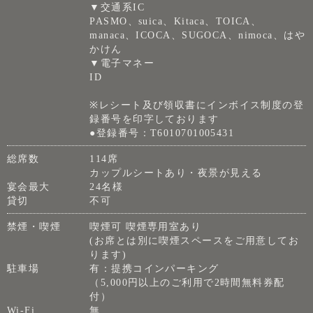
▼交通系IC
PASMO、suica、Kitaca、TOICA、
manaca、ICOCA、SUGOCA、nimoca、はや
かけん
▼電子マネー
ID
※レシート及び領収書にインボイス制度の登
録番号を印字しております
●登録番号：T6010701005431
総席数
114席
カップルシートあり・夜景が見える
宴会最大
24名様
貸切
不可
禁煙・喫煙
喫煙可 喫煙専用室あり
(お席とは別に喫煙スペースをご用意してお
ります)
駐車場
有：提携コインパーキング
（5,000円以上のご利用で2時間無料券配
付）
Wi-Fi
無