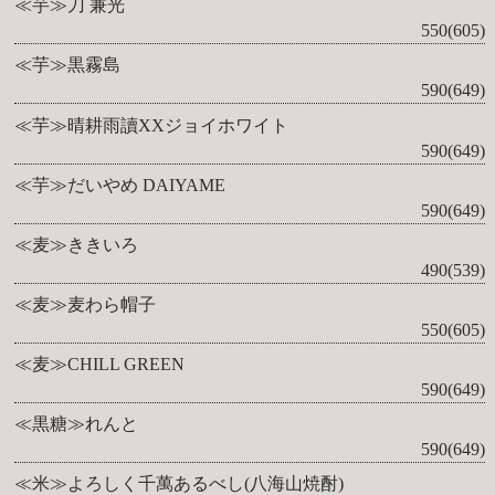
≪芋≫刀 兼光
550(605)
≪芋≫黒霧島
590(649)
≪芋≫晴耕雨讀XXジョイホワイト
590(649)
≪芋≫だいやめ DAIYAME
590(649)
≪麦≫ききいろ
490(539)
≪麦≫麦わら帽子
550(605)
≪麦≫CHILL GREEN
590(649)
≪黒糖≫れんと
590(649)
≪米≫よろしく千萬あるべし(八海山焼酎)