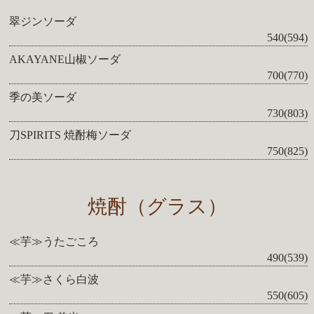
翠ジンソーダ
540(594)
AKAYANE山椒ソーダ
700(770)
季の美ソーダ
730(803)
刀SPIRITS 焼酎梅ソーダ
750(825)
焼酎（グラス）
≪芋≫うたごころ
490(539)
≪芋≫さくら白波
550(605)