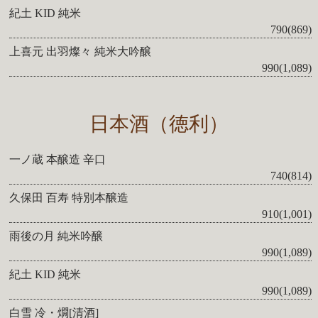
紀土 KID 純米
790(869)
上喜元 出羽燦々 純米大吟醸
990(1,089)
日本酒（徳利）
一ノ蔵 本醸造 辛口
740(814)
久保田 百寿 特別本醸造
910(1,001)
雨後の月 純米吟醸
990(1,089)
紀土 KID 純米
990(1,089)
白雪 冷・燗[清酒]