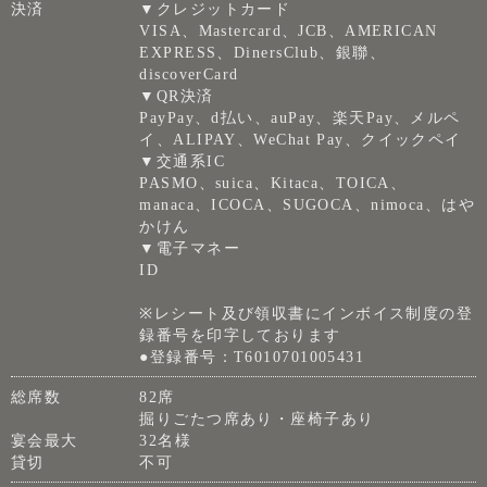
決済
▼クレジットカード
VISA、Mastercard、JCB、AMERICAN
EXPRESS、DinersClub、銀聯、
discoverCard
▼QR決済
PayPay、d払い、auPay、楽天Pay、メルペ
イ、ALIPAY、WeChat Pay、クイックペイ
▼交通系IC
PASMO、suica、Kitaca、TOICA、
manaca、ICOCA、SUGOCA、nimoca、はや
かけん
▼電子マネー
ID
※レシート及び領収書にインボイス制度の登
録番号を印字しております
●登録番号：T6010701005431
総席数
82席
掘りごたつ席あり・座椅子あり
宴会最大
32名様
貸切
不可