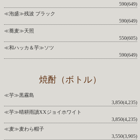
590(649)
≪泡盛≫残波 ブラック
590(649)
≪蕎麦≫天照
550(605)
≪和ハッカ＆芋≫ソツ
590(649)
焼酎（ボトル）
≪芋≫黒霧島
3,850(4,235)
≪芋≫晴耕雨讀XXジョイホワイト
3,850(4,235)
≪麦≫麦わら帽子
3,550(3,905)