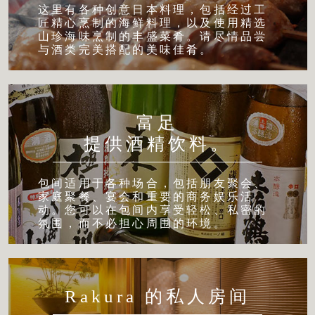
这里有各种创意日本料理，包括经过工
匠精心烹制的海鲜料理，以及使用精选
山珍海味烹制的丰盛菜肴。请尽情品尝
与酒类完美搭配的美味佳肴。
富足
提供酒精饮料。
包间适用于各种场合，包括朋友聚会、
家庭聚餐、宴会和重要的商务娱乐活
动。您可以在包间内享受轻松、私密的
氛围，而不必担心周围的环境。
Rakura 的私人房间