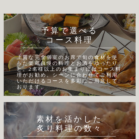
予算で選べる
コース料理
上質な完全個室のお席で旬の食材を使
った楽蔵自慢の料理とお酒をゆったり
と。2名様以上のお集まりにはコース料
理がお勧め。シーンに合わせてご利用
いただけるコースを多彩にご用意して
おります。
素材を活かした
炙り料理の数々