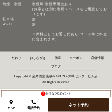
禁煙・喫煙
喫煙可 喫煙専用室あり
(お席とは別に喫煙スペースをご用意してお
ります)
駐車場
無
Wi-Fi
無
※席料としてお通し代あり(コース時は料金
に含まれます)
こだわり
おしながき
個室
クーポン
店舗情報
ブログ
Copyright © 全席個室 楽蔵‐RAKUZO‐ 大崎センタービル店.
All Rights Reserved.
P
お得なDKポイント
ネット予約
MAP
電話予約