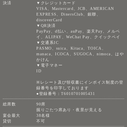
決済
▼クレジットカード
VISA、Mastercard、JCB、AMERICAN
EXPRESS、DinersClub、銀聯、
discoverCard
▼QR決済
PayPay、d払い、auPay、楽天Pay、メルペ
イ、ALIPAY、WeChat Pay、クイックペイ
▼交通系IC
PASMO、suica、Kitaca、TOICA、
manaca、ICOCA、SUGOCA、nimoca、はや
かけん
▼電子マネー
ID
※レシート及び領収書にインボイス制度の登
録番号を印字しております
●登録番号：T6010701005431
総席数
90席
掘りごたつ席あり・夜景が見える
宴会最大
38名様
貸切
不可