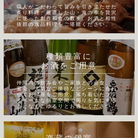
職人がこだわって旨みを引き立たせた
炙り料理、厳選した山・海の幸を贅沢
に使った創作和食の数々。お酒と相性
抜群の逸品料理をご堪能ください。
種類豊富に
お酒をご用意
仲間内の飲み会やご家族との会食、ご
宴会、大切なご接待などシーンに合わ
せてお部屋をご用意。落ち着いたプラ
イベートな個室空間で周りを気にする
ことなくごゆるりとお過しください。