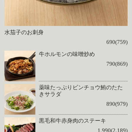
水茄子のお刺身
690(759)
牛ホルモンの味噌炒め
790(869)
薬味たっぷりビンチョウ鮪のたた
きサラダ
890(979)
黒毛和牛赤身肉のステーキ
1,990(2,189)