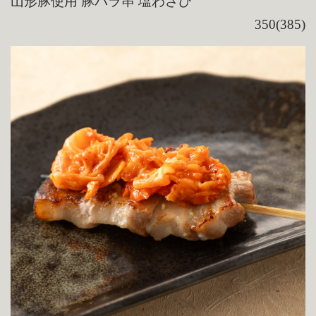
山形豚使用 豚バラ串 塩わさび
350(385)