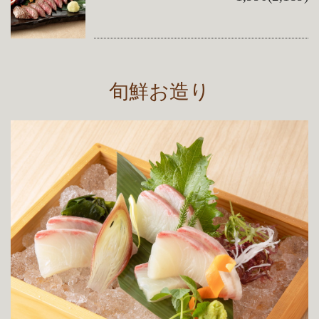
旬鮮お造り