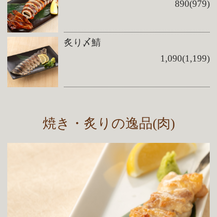
890(979)
炙り〆鯖
1,090(1,199)
焼き・炙りの逸品(肉)