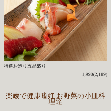
特選お造り五品盛り
1,990(2,189)
楽蔵で健康嗜好 お野菜の小皿料
理達