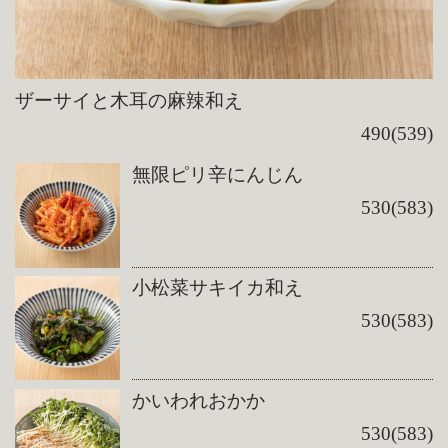
ザーサイと木耳の麻辣和え
490(539)
無限ピリ辛にんじん
530(583)
小松菜サキイカ和え
530(583)
かいわれおかか
530(583)