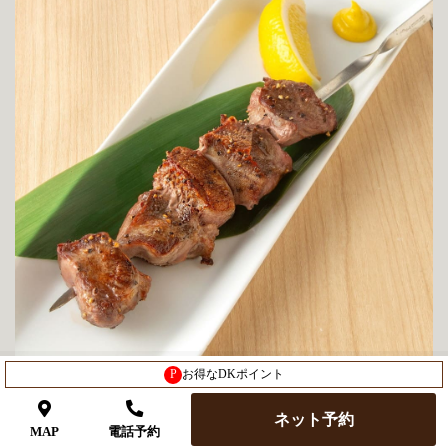
P
お得なDKポイント
栗豚使用 豚タンの大串焼き(塩)
ネット予約
630(693)
MAP
電話予約