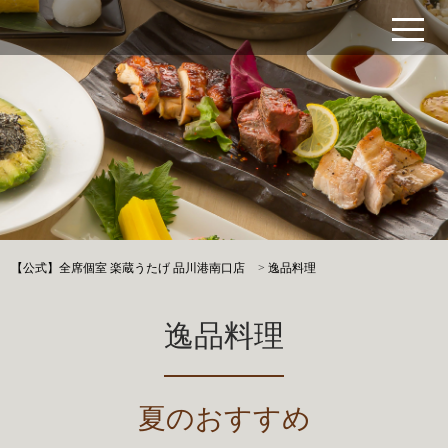
【公式】全席個室 楽蔵うたげ 品川港南口店
>
逸品料理
逸品料理
夏のおすすめ