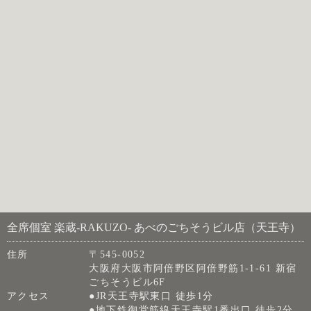
全席個室 楽蔵‐RAKUZO‐ あべのごちそうビル店（天王寺）
住所
〒545-0052
大阪府大阪市阿倍野区阿倍野筋1-1-61 新宿
ごちそうビル6F
アクセス
●JR天王寺駅東口 徒歩1分
●地下鉄御堂筋線天王寺駅1番出口 徒歩2分