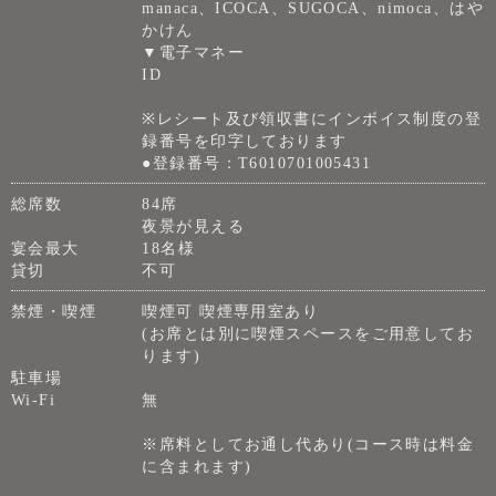
manaca、ICOCA、SUGOCA、nimoca、はや
かけん
▼電子マネー
ID
※レシート及び領収書にインボイス制度の登
録番号を印字しております
●登録番号：T6010701005431
総席数
84席
夜景が見える
宴会最大
18名様
貸切
不可
禁煙・喫煙
喫煙可 喫煙専用室あり
(お席とは別に喫煙スペースをご用意してお
ります)
駐車場
Wi-Fi
無
※席料としてお通し代あり(コース時は料金
に含まれます)