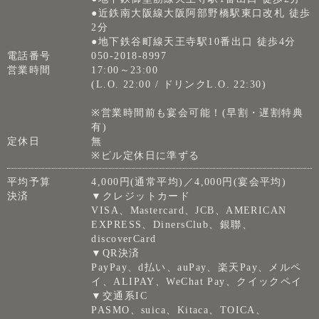
●近鉄南大阪線大阪阿部野橋駅東口改札 徒歩
2分
●地下鉄谷町線天王寺駅10番出口 徒歩4分
電話番号
050-2018-8997
営業時間
17:00～23:00
(L.O. 22:00 / ドリンクL.O. 22:30)
※営業時間前も宴会可能！(早割・遅割特典
有)
定休日
無
※ビル定休日に準ずる
平均予算
4,000円(通常平均)／4,000円(宴会平均)
決済
▼クレジットカード
VISA、Mastercard、JCB、AMERICAN
EXPRESS、DinersClub、銀聯、
discoverCard
▼QR決済
PayPay、d払い、auPay、楽天Pay、メルペ
イ、ALIPAY、WeChat Pay、クイックペイ
▼交通系IC
PASMO、suica、Kitaca、TOICA、