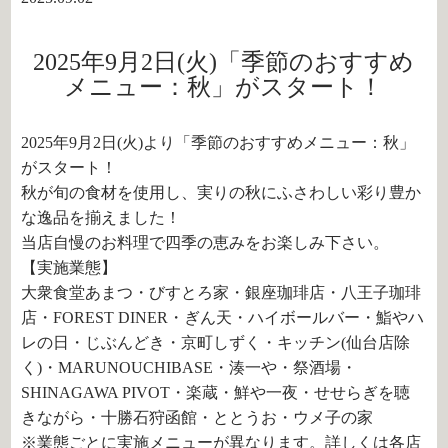
2025年9月2日(火)「季節のおすすめ
メニュー：秋」がスタート！
2025年9月2日(火)より「季節のおすすめメニュー：秋」
がスタート！
秋が旬の食材を使用し、実りの秋にふさわしい彩り豊か
な逸品を揃えました！
当店自慢のお料理で四季の恵みをお楽しみ下さい。
【実施業態】
大衆食堂あまつ・びすとろ家・銀座珈琲店・八王子珈琲
店・FOREST DINER・ぎん天・ハイボールバー・鮨やハ
レの日・じぶんどき・京町しずく・キッチン(仙台店除
く)・MARUNOUCHIBASE・湊一や・祭酒場・
SHINAGAWA PIVOT・楽蔵・鮮や一夜・せせらぎを聴
きながら・十勝石狩函館・ととうお・ウメ子の家
※業態ごとに実施メニューが異なります。詳しくは各店