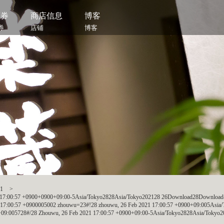
惠券
商店信息
博客
券
店铺
博客
1
>
1 17:00:57 +0900+0900+09:00-5Asia/Tokyo2828Asia/Tokyo202128 26Download28Download-
17:00:57 +0900005002 zhouwu=23#!28 zhouwu, 26 Feb 2021 17:00:57 +0900+09:005Asia/
+09:005728#/28 Zhouwu, 26 Feb 2021 17:00:57 +0900+09:00-5Asia/Tokyo2828Asia/Tokyo2