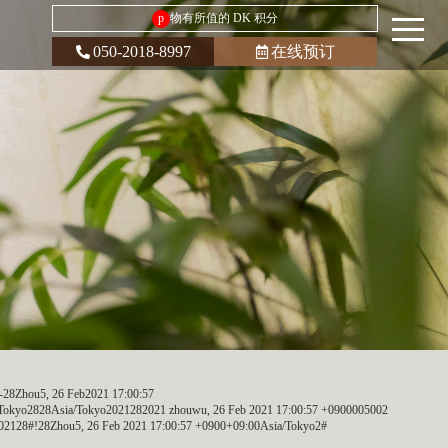
p
物有所值的 DK 积分
050-2018-8997
在线预订
28Zhou5, 26 Feb2021 17:00:57
Tokyo2828Asia/Tokyo2021282021 zhouwu, 26 Feb 2021 17:00:57 +0900005002
02128#!28Zhou5, 26 Feb 2021 17:00:57 +0900+09:00Asia/Tokyo2#