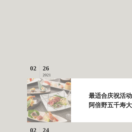
02
26
2021
最适合庆祝活动的丰
阿倍野五千寿大
02
24