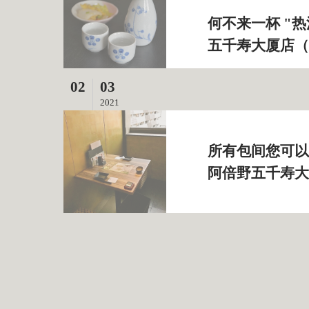
何不来一杯 "热
五千寿大厦店（
02
03
2021
所有包间您可以在
阿倍野五千寿大