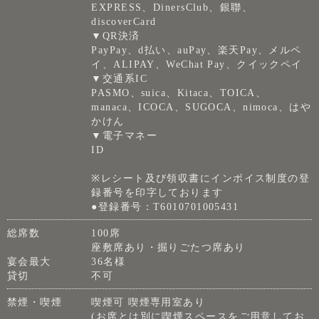
EXPRESS、DinersClub、銀聯、
discoverCard
▼QR決済
PayPay、d払い、auPay、楽天Pay、メルペ
イ、ALIPAY、WeChat Pay、クイックペイ
▼交通系IC
PASMO、suica、Kitaca、TOICA、
manaca、ICOCA、SUGOCA、nimoca、はや
かけん
▼電子マネー
ID
※レシート及び領収書にインボイス制度の登
録番号を印字しております
●登録番号：T6010701005431
総席数
100席
座敷席あり・掘りごたつ席あり
宴会最大
36名様
貸切
不可
禁煙・喫煙
喫煙可 喫煙専用室あり
(お席とは別に喫煙スペースをご用意してお