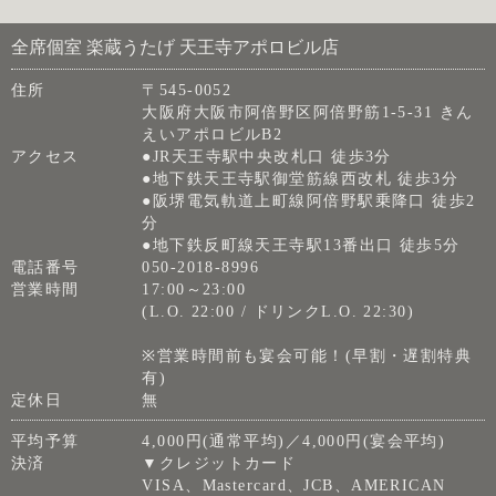
全席個室 楽蔵うたげ 天王寺アポロビル店
住所
〒545-0052
大阪府大阪市阿倍野区阿倍野筋1-5-31 きん
えいアポロビルB2
アクセス
●JR天王寺駅中央改札口 徒歩3分
●地下鉄天王寺駅御堂筋線西改札 徒歩3分
●阪堺電気軌道上町線阿倍野駅乗降口 徒歩2
分
●地下鉄反町線天王寺駅13番出口 徒歩5分
電話番号
050-2018-8996
営業時間
17:00～23:00
(L.O. 22:00 / ドリンクL.O. 22:30)
※営業時間前も宴会可能！(早割・遅割特典
有)
定休日
無
平均予算
4,000円(通常平均)／4,000円(宴会平均)
決済
▼クレジットカード
VISA、Mastercard、JCB、AMERICAN