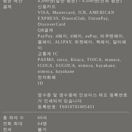
평균 예산
4,000엔(일반 평균) / 4,000엔(연회 평균)
결제
신용카드
VISA, Mastercard, JCB, AMERICAN
EXPRESS, DinersClub, UnionPay,
DiscoverCard
QR결제
PayPay, d페이, d페이, auPay, 라쿠텐페이,
멜페이, ALIPAY, 위챗페이, 퀵페이, 알리페
이
교통계 IC
PASMO, suica, Kitaca, TOICA, manaca,
ICOCA, SUGOCA, nimoca, hayakane,
nimoca, hayakane
전자화폐
ID
영수증 및 영수증에 인보이스 제도 등록번호
가 인쇄되어 있습니다.
등록번호: T6010701005431
총 좌석 수
66석
연회 최대
64명
전세
불가