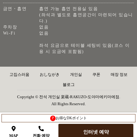
금연・흡연
흡연 가능 흡연 전용실 있음
(좌석과 별도로 흡연공간이 마련되어 있습니
다.)
주차장
없음
Wi-Fi
없음
좌석 요금으로 테이블 세팅비 있음(코스 이
용 시 요금에 포함됨)
고집스러움
おしながき
개인실
쿠폰
매장 정보
블로그
Copyright © 전석 개인실 楽蔵-RAKUZO-도야마에키마에점.
All Rights Reserved.
P
お得なDKポイント
인터넷 예약
MAP
전화 예약