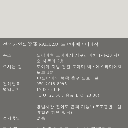
전석 개인실 楽蔵-RAKUZO- 도야마 에키마에점
주소
도야마현 도야마시 사쿠라마치 1-4-20 파티
오 사쿠라 2층
오시는 길
도야마 지방 전철 도야마 역・에스타마에역
도보 1분
JR도야마역 북쪽 출구 도보 1분
전화번호
050-2018-8995
영업시간
17:00~23:30
(L.O. 22:30 / 음료 L.O. 23:00)
영업시간 전에도 연회 가능! (조조할인・심
야할인 혜택 있음)
정기휴일
없음