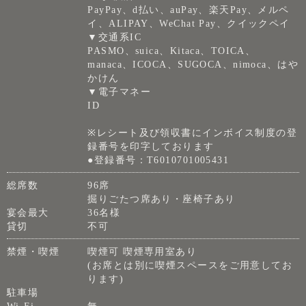
PayPay、d払い、auPay、楽天Pay、メルペ
イ、ALIPAY、WeChat Pay、クイックペイ
▼交通系IC
PASMO、suica、Kitaca、TOICA、
manaca、ICOCA、SUGOCA、nimoca、はや
かけん
▼電子マネー
ID
※レシート及び領収書にインボイス制度の登
録番号を印字しております
●登録番号：T6010701005431
総席数
96席
掘りごたつ席あり・座椅子あり
宴会最大
36名様
貸切
不可
禁煙・喫煙
喫煙可 喫煙専用室あり
(お席とは別に喫煙スペースをご用意してお
ります)
駐車場