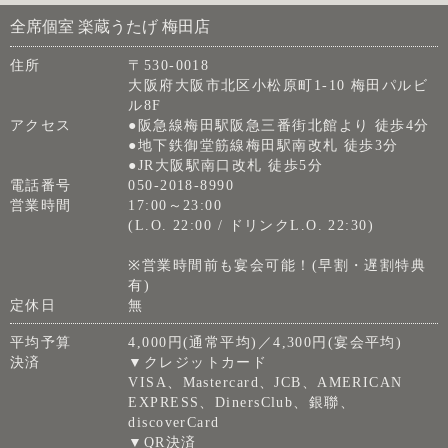
全席個室 楽蔵うたげ 梅田店
住所
〒530-0018
大阪府大阪市北区小松原町1-10 梅田パルビ
ル8F
アクセス
●阪急線梅田駅阪急三番街北館より 徒歩4分
●地下鉄御堂筋線梅田駅南改札 徒歩3分
●JR大阪駅南口改札 徒歩5分
電話番号
050-2018-8990
営業時間
17:00～23:00
(L.O. 22:00 / ドリンクL.O. 22:30)
※営業時間前も宴会可能！(早割・遅割特典
有)
定休日
無
平均予算
4,000円(通常平均)／4,300円(宴会平均)
決済
▼クレジットカード
VISA、Mastercard、JCB、AMERICAN
EXPRESS、DinersClub、銀聯、
discoverCard
▼QR決済