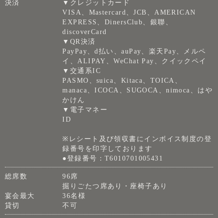
決済
▼クレジットカード
VISA、Mastercard、JCB、AMERICAN
EXPRESS、DinersClub、銀聯、
discoverCard
▼QR決済
PayPay、d払い、auPay、楽天Pay、メルペ
イ、ALIPAY、WeChat Pay、クイックペイ
▼交通系IC
PASMO、suica、Kitaca、TOICA、
manaca、ICOCA、SUGOCA、nimoca、はや
かけん
▼電子マネー
ID
※レシート及び領収書にインボイス制度の登
録番号を印字しております
●登録番号：T6010701005431
総席数
96席
掘りごたつ席あり・座椅子あり
宴会最大
36名様
貸切
不可