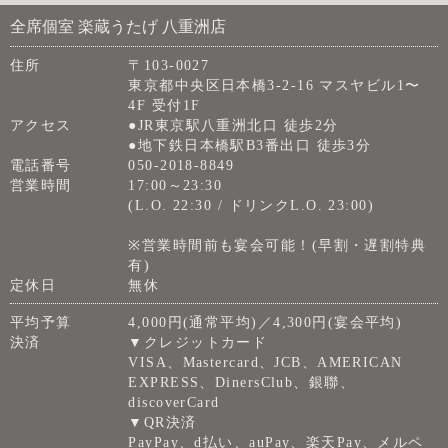
全席個室 楽蔵うたげ 八重洲店
住所
〒103-0027
東京都中央区日本橋3-2-16 マスヤビル1〜
4F 受付1F
アクセス
●JR東京駅八重洲北口 徒歩2分
●地下鉄日本橋駅B3番出口 徒歩3分
電話番号
050-2018-8849
営業時間
17:00～23:30
(L.O. 22:30 / ドリンクL.O. 23:00)
※営業時間前も宴会可能！(早割・遅割特典
有)
定休日
無休
平均予算
4,000円(通常平均)／4,300円(宴会平均)
決済
▼クレジットカード
VISA、Mastercard、JCB、AMERICAN
EXPRESS、DinersClub、銀聯、
discoverCard
▼QR決済
PayPay、d払い、auPay、楽天Pay、メルペ