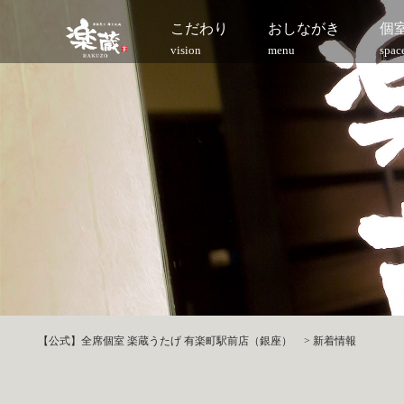
こだわり
おしながき
個
vision
menu
spac
【公式】全席個室 楽蔵うたげ 有楽町駅前店（銀座）
>
新着情報