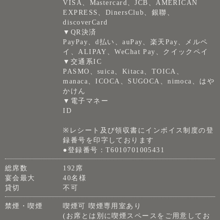
VISA、Mastercard、JCB、AMERICAN
EXPRESS、DinersClub、銀聯、
discoverCard
▼QR決済
PayPay、d払い、auPay、楽天Pay、メルペ
イ、ALIPAY、WeChat Pay、クイックペイ
▼交通系IC
PASMO、suica、Kitaca、TOICA、
manaca、ICOCA、SUGOCA、nimoca、はや
かけん
▼電子マネー
ID
※レシート及び領収書にインボイス制度の登
録番号を印字しております
●登録番号：T6010701005431
総席数
192席
宴会最大
40名様
貸切
不可
禁煙・喫煙
喫煙可 喫煙専用室あり
(お席とは別に喫煙スペースをご用意してお