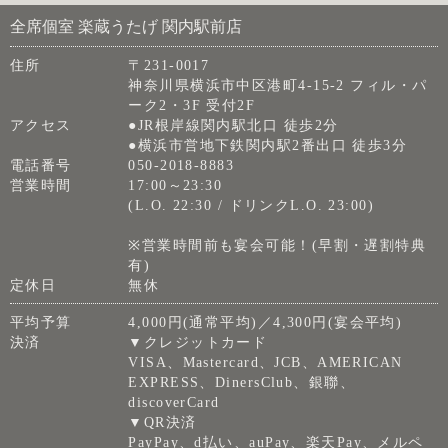
全席個室 楽蔵うたげ 関内駅前店
住所
〒231-0017
神奈川県横浜市中区港町4-15-2 フィル・パ
ーク2・3F 受付2F
アクセス
●JR根岸線関内駅北口 徒歩2分
●横浜市営地下鉄関内駅2番出口 徒歩3分
電話番号
050-2018-8883
営業時間
17:00～23:30
(L.O. 22:30 / ドリンクL.O. 23:00)
※営業時間前も宴会可能！(早割・遅割特典
有)
定休日
無休
平均予算
4,000円(通常平均)／4,300円(宴会平均)
決済
▼クレジットカード
VISA、Mastercard、JCB、AMERICAN
EXPRESS、DinersClub、銀聯、
discoverCard
▼QR決済
PayPay、d払い、auPay、楽天Pay、メルペ