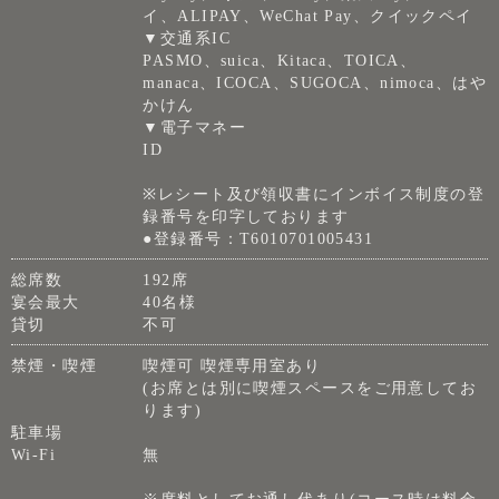
イ、ALIPAY、WeChat Pay、クイックペイ
▼交通系IC
PASMO、suica、Kitaca、TOICA、
manaca、ICOCA、SUGOCA、nimoca、はや
かけん
▼電子マネー
ID
※レシート及び領収書にインボイス制度の登
録番号を印字しております
●登録番号：T6010701005431
総席数
192席
宴会最大
40名様
貸切
不可
禁煙・喫煙
喫煙可 喫煙専用室あり
(お席とは別に喫煙スペースをご用意してお
ります)
駐車場
Wi-Fi
無