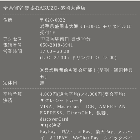
全席個室 楽蔵‐RAKUZO‐ 盛岡大通店
住所
〒020-0022
岩手県盛岡市大通り1-10-15 モリタビル1F
受付1F
アクセス
JR盛岡駅南口 徒歩10分
電話番号
050-2018-8941
営業時間
17:00～23:30
(L.O. 22:30 / ドリンクL.O. 23:00)
※営業時間前も宴会可能！(早割・遅割特典
有)
定休日
無
平均予算
4,000円(通常平均)／4,000円(宴会平均)
決済
▼クレジットカード
VISA、Mastercard、JCB、AMERICAN
EXPRESS、DinersClub、銀聯、
discoverCard
▼QR決済
PayPay、d払い、auPay、楽天Pay、メルペ
イ、ALIPAY、WeChat Pay、クイックペイ