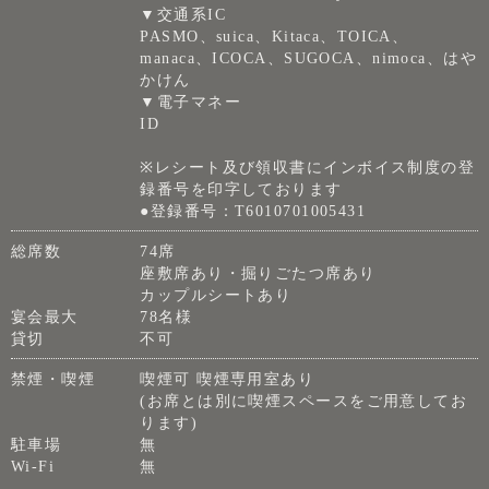
▼交通系IC
PASMO、suica、Kitaca、TOICA、
manaca、ICOCA、SUGOCA、nimoca、はや
かけん
▼電子マネー
ID
※レシート及び領収書にインボイス制度の登
録番号を印字しております
●登録番号：T6010701005431
総席数
74席
座敷席あり・掘りごたつ席あり
カップルシートあり
宴会最大
78名様
貸切
不可
禁煙・喫煙
喫煙可 喫煙専用室あり
(お席とは別に喫煙スペースをご用意してお
ります)
駐車場
無
Wi-Fi
無