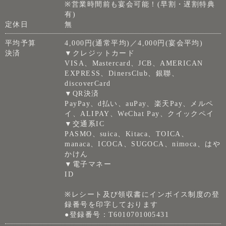
※営業時間前も宴会可能！(早割・遅割特典
有)
定休日
無
平均予算
4,000円(通常平均)／4,000円(宴会平均)
決済
▼クレジットカード
VISA、Mastercard、JCB、AMERICAN
EXPRESS、DinersClub、銀聯、
discoverCard
▼QR決済
PayPay、d払い、auPay、楽天Pay、メルペ
イ、ALIPAY、WeChat Pay、クイックペイ
▼交通系IC
PASMO、suica、Kitaca、TOICA、
manaca、ICOCA、SUGOCA、nimoca、はや
かけん
▼電子マネー
ID
※レシート及び領収書にインボイス制度の登
録番号を印字しております
●登録番号：T6010701005431