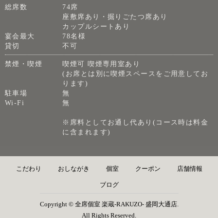
総席数
74席
座敷席あり・掘りごたつ席あり
カップルシートあり
宴会最大
78名様
貸切
不可
禁煙・喫煙
喫煙可 喫煙専用室あり
(お席とは別に喫煙スペースをご用意してお
ります)
駐車場
無
Wi-Fi
無
※席料としてお通し代あり(コース時は料金
に含まれます)
こだわり
おしながき
個室
クーポン
店舗情報
ブログ
Copyright © 全席個室 楽蔵‐RAKUZO‐ 盛岡大通店.
All Rights Reserved.