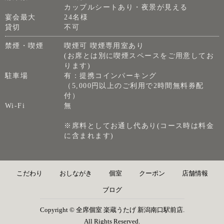
カップルシートあり・夜景が見える
宴会最大
24名様
貸切
不可
禁煙・喫煙
喫煙可 喫煙専用室あり
(お席とは別に喫煙スペースをご用意してお
ります)
駐車場
有：提携コインパーキング
（5,000円以上のご利用で2時間無料券配
付）
Wi-Fi
無
※席料としてお通し代あり(コース時は料金
に含まれます)
こだわり
おしながき
個室
クーポン
店舗情報
ブログ
Copyright © 全席個室 楽蔵うたげ 新潟南口駅前店.
All Rights Reserved.