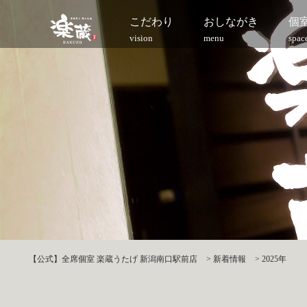
こだわり
おしながき
個
vision
menu
spac
【公式】全席個室 楽蔵うたげ 新潟南口駅前店
>
新着情報
>
2025年