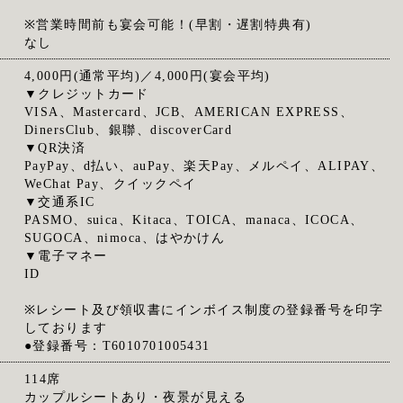
※営業時間前も宴会可能！(早割・遅割特典有)
なし
4,000円(通常平均)／4,000円(宴会平均)
▼クレジットカード
VISA、Mastercard、JCB、AMERICAN EXPRESS、
DinersClub、銀聯、discoverCard
▼QR決済
PayPay、d払い、auPay、楽天Pay、メルペイ、ALIPAY、
WeChat Pay、クイックペイ
▼交通系IC
PASMO、suica、Kitaca、TOICA、manaca、ICOCA、
SUGOCA、nimoca、はやかけん
▼電子マネー
ID
※レシート及び領収書にインボイス制度の登録番号を印字
しております
●登録番号：T6010701005431
114席
カップルシートあり・夜景が見える