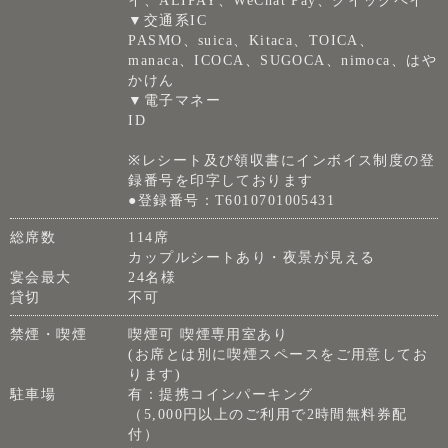
イ、ALIPAY、WeChat Pay、クイックペイ
▼交通系IC
PASMO、suica、Kitaca、TOICA、
manaca、ICOCA、SUGOCA、nimoca、はや
かけん
▼電子マネー
ID
※レシート及び領収書にインボイス制度の登
録番号を印字しております
●登録番号：T6010701005431
総席数
114席
カップルシートあり・夜景が見える
宴会最大
24名様
貸切
不可
禁煙・喫煙
喫煙可 喫煙専用室あり
(お席とは別に喫煙スペースをご用意してお
ります)
駐車場
有：提携コインパーキング
（5,000円以上のご利用で2時間無料券配
付）