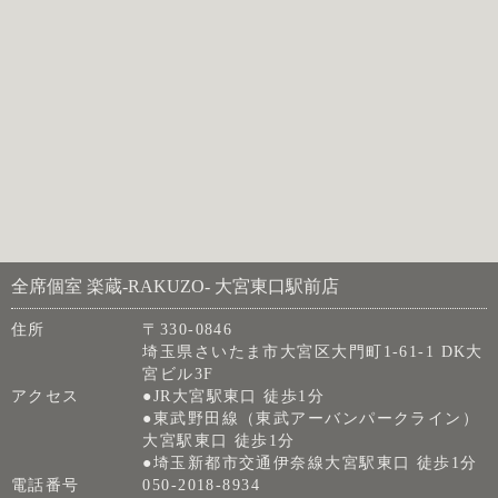
全席個室 楽蔵‐RAKUZO‐ 大宮東口駅前店
住所
〒330-0846
埼玉県さいたま市大宮区大門町1-61-1 DK大
宮ビル3F
アクセス
●JR大宮駅東口 徒歩1分
●東武野田線（東武アーバンパークライン）
大宮駅東口 徒歩1分
●埼玉新都市交通伊奈線大宮駅東口 徒歩1分
電話番号
050-2018-8934