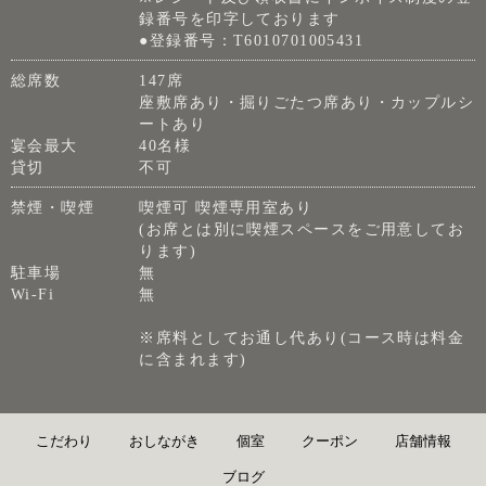
録番号を印字しております
●登録番号：T6010701005431
総席数
147席
座敷席あり・掘りごたつ席あり・カップルシ
ートあり
宴会最大
40名様
貸切
不可
禁煙・喫煙
喫煙可 喫煙専用室あり
(お席とは別に喫煙スペースをご用意してお
ります)
駐車場
無
Wi-Fi
無
※席料としてお通し代あり(コース時は料金
に含まれます)
こだわり
おしながき
個室
クーポン
店舗情報
ブログ