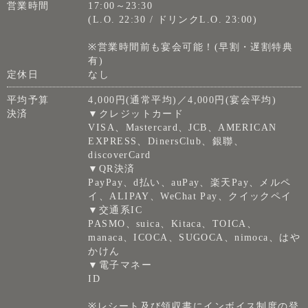
営業時間
17:00～23:30
(L.O. 22:30 / ドリンクL.O. 23:00)
※営業時間前も宴会可能！(早割・遅割特典
有)
定休日
なし
平均予算
4,000円(通常平均)／4,000円(宴会平均)
決済
▼クレジットカード
VISA、Mastercard、JCB、AMERICAN
EXPRESS、DinersClub、銀聯、
discoverCard
▼QR決済
PayPay、d払い、auPay、楽天Pay、メルペ
イ、ALIPAY、WeChat Pay、クイックペイ
▼交通系IC
PASMO、suica、Kitaca、TOICA、
manaca、ICOCA、SUGOCA、nimoca、はや
かけん
▼電子マネー
ID
※レシート及び領収書にインボイス制度の登