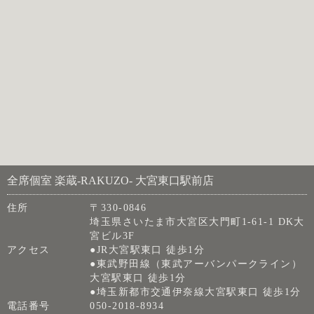
全席個室 楽蔵‐RAKUZO‐ 大宮東口駅前店
住所
〒330-0846
埼玉県さいたま市大宮区大門町1-61-1 DK大
宮ビル3F
アクセス
●JR大宮駅東口 徒歩1分
●東武野田線（東武アーバンパークライン）
大宮駅東口 徒歩1分
●埼玉新都市交通伊奈線大宮駅東口 徒歩1分
電話番号
050-2018-8934