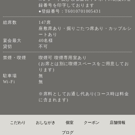
録番号を印字しております
●登録番号：T6010701005431
総席数
147席
座敷席あり・掘りごたつ席あり・カップルシ
ートあり
宴会最大
40名様
貸切
不可
禁煙・喫煙
喫煙可 喫煙専用室あり
(お席とは別に喫煙スペースをご用意してお
ります)
駐車場
無
Wi-Fi
無
※席料としてお通し代あり(コース時は料金
に含まれます)
こだわり
おしながき
個室
クーポン
店舗情報
ブログ