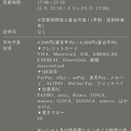
営業時間
17:00～23:30
(L.O. 22:30 / ドリンクL.O. 23:00)
※営業時間前も宴会可能！(早割・遅割特典
有)
定休日
なし
平均予算
4,000円(通常平均)／4,000円(宴会平均)
決済
▼クレジットカード
VISA、Mastercard、JCB、AMERICAN
EXPRESS、DinersClub、銀聯、
discoverCard
▼QR決済
PayPay、d払い、auPay、楽天Pay、メルペ
イ、ALIPAY、WeChat Pay、クイックペイ
▼交通系IC
PASMO、suica、Kitaca、TOICA、
manaca、ICOCA、SUGOCA、nimoca、はや
かけん
▼電子マネー
ID
※レシート及び領収書にインボイス制度の登