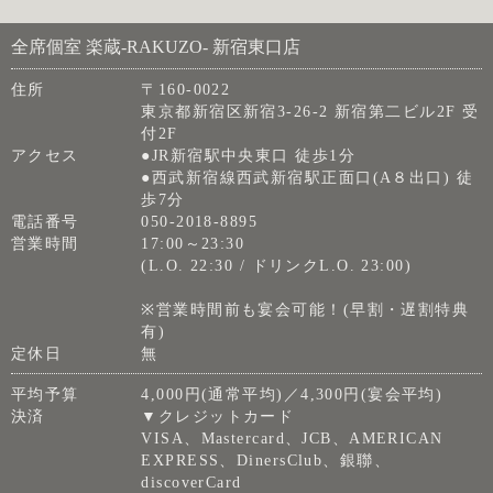
全席個室 楽蔵‐RAKUZO‐ 新宿東口店
住所
〒160-0022
東京都新宿区新宿3-26-2 新宿第二ビル2F 受
付2F
アクセス
●JR新宿駅中央東口 徒歩1分
●西武新宿線西武新宿駅正面口(A８出口) 徒
歩7分
電話番号
050-2018-8895
営業時間
17:00～23:30
(L.O. 22:30 / ドリンクL.O. 23:00)
※営業時間前も宴会可能！(早割・遅割特典
有)
定休日
無
平均予算
4,000円(通常平均)／4,300円(宴会平均)
決済
▼クレジットカード
VISA、Mastercard、JCB、AMERICAN
EXPRESS、DinersClub、銀聯、
discoverCard