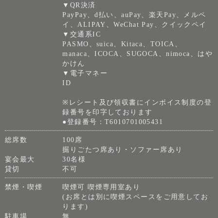
▼QR決済
PayPay、d払い、auPay、楽天Pay、メルペ
イ、ALIPAY、WeChat Pay、クイックペイ
▼交通系IC
PASMO、suica、Kitaca、TOICA、
manaca、ICOCA、SUGOCA、nimoca、はや
かけん
▼電子マネー
ID
※レシート及び領収書にインボイス制度の登
録番号を印字しております
●登録番号：T6010701005431
総席数
100席
掘りごたつ席あり・ソファー席あり
宴会最大
30名様
貸切
不可
禁煙・喫煙
喫煙可 喫煙専用室あり
(お席とは別に喫煙スペースをご用意してお
ります)
駐車場
無