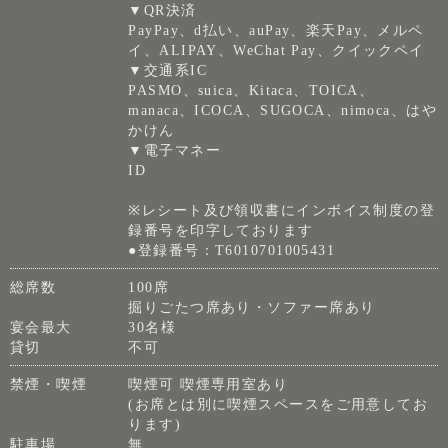
▼QR決済
PayPay、d払い、auPay、楽天Pay、メルペ
イ、ALIPAY、WeChat Pay、クイックペイ
▼交通系IC
PASMO、suica、Kitaca、TOICA、
manaca、ICOCA、SUGOCA、nimoca、はや
かけん
▼電子マネー
ID
※レシート及び領収書にインボイス制度の登
録番号を印字しております
●登録番号：T6010701005431
総席数
100席
掘りごたつ席あり・ソファー席あり
宴会最大
30名様
貸切
不可
禁煙・喫煙
喫煙可 喫煙専用室あり
(お席とは別に喫煙スペースをご用意してお
ります)
駐車場
無