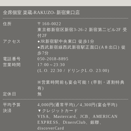
全席個室 楽蔵‐RAKUZO‐ 新宿東口店
住所
〒160-0022
東京都新宿区新宿3-26-2 新宿第二ビル2F 受
付2F
アクセス
●JR新宿駅中央東口 徒歩1分
●西武新宿線西武新宿駅正面口(A８出口) 徒
歩7分
電話番号
050-2018-8895
営業時間
17:00～23:30
(L.O. 22:30 / ドリンクL.O. 23:00)
※営業時間前も宴会可能！(早割・遅割特典
有)
定休日
無
平均予算
4,000円(通常平均)／4,300円(宴会平均)
決済
▼クレジットカード
VISA、Mastercard、JCB、AMERICAN
EXPRESS、DinersClub、銀聯、
discoverCard