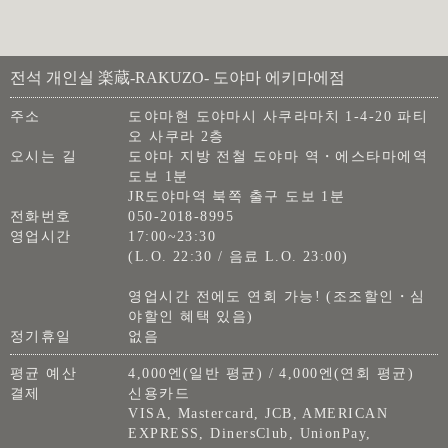
전석 개인실 楽蔵-RAKUZO- 도야마 에키마에점
주소
도야마현 도야마시 사쿠라마치 1-4-20 파티
오 사쿠라 2층
오시는 길
도야마 지방 전철 도야마 역・에스타마에역
도보 1분
JR도야마역 북쪽 출구 도보 1분
전화번호
050-2018-8995
영업시간
17:00~23:30
(L.O. 22:30 / 음료 L.O. 23:00)
영업시간 전에도 연회 가능! (조조할인・심
야할인 혜택 있음)
정기휴일
없음
평균 예산
4,000엔(일반 평균) / 4,000엔(연회 평균)
결제
신용카드
VISA, Mastercard, JCB, AMERICAN
EXPRESS, DinersClub, UnionPay,