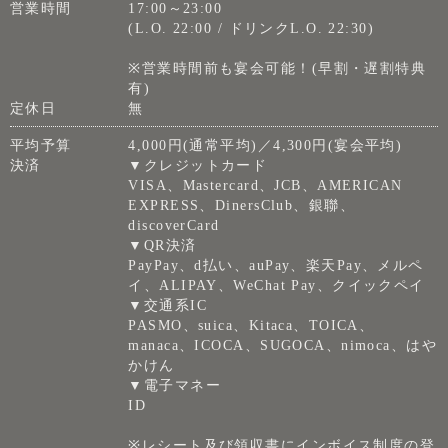
営業時間
17:00～23:00
(L.O. 22:00 / ドリンクL.O. 22:30)
※営業時間前も宴会可能！(早割・遅割特典
有)
定休日
無
平均予算
4,000円(通常平均)／4,300円(宴会平均)
決済
▼クレジットカード
VISA、Mastercard、JCB、AMERICAN
EXPRESS、DinersClub、銀聯、
discoverCard
▼QR決済
PayPay、d払い、auPay、楽天Pay、メルペ
イ、ALIPAY、WeChat Pay、クイックペイ
▼交通系IC
PASMO、suica、Kitaca、TOICA、
manaca、ICOCA、SUGOCA、nimoca、はや
かけん
▼電子マネー
ID
※レシート及び領収書にインボイス制度の登