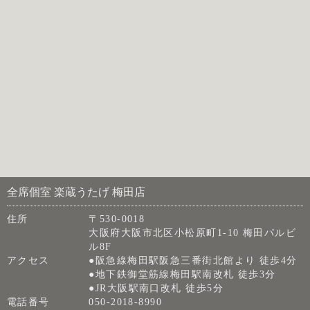
全席個室 楽蔵うたげ 梅田店
住所
〒530-0018
大阪府大阪市北区小松原町1-10 梅田パルビ
ル8F
アクセス
●阪急線梅田駅阪急三番街北館より 徒歩4分
●地下鉄御堂筋線梅田駅南改札 徒歩3分
●JR大阪駅南口改札 徒歩5分
電話番号
050-2018-8990