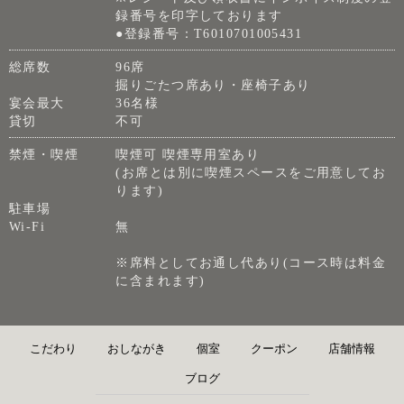
録番号を印字しております
●登録番号：T6010701005431
総席数
96席
掘りごたつ席あり・座椅子あり
宴会最大
36名様
貸切
不可
禁煙・喫煙
喫煙可 喫煙専用室あり
(お席とは別に喫煙スペースをご用意してお
ります)
駐車場
Wi-Fi
無
※席料としてお通し代あり(コース時は料金
に含まれます)
こだわり
おしながき
個室
クーポン
店舗情報
ブログ