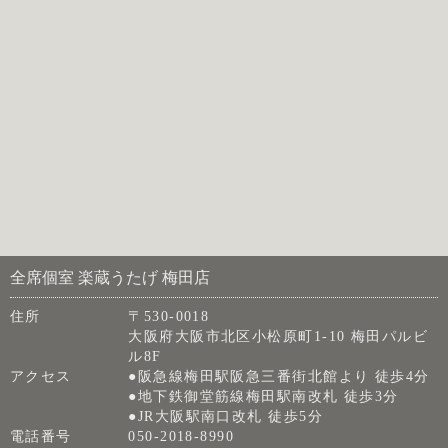
全席個室 楽蔵うたげ 梅田店
住所
〒530-0018
大阪府大阪市北区小松原町1-10 梅田パルビ
ル8F
アクセス
●阪急線梅田駅阪急三番街北館より 徒歩4分
●地下鉄御堂筋線梅田駅南改札 徒歩3分
●JR大阪駅南口改札 徒歩5分
電話番号
050-2018-8990