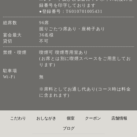
録番号を印字しております
●登録番号：T6010701005431
総席数
96席
掘りごたつ席あり・座椅子あり
宴会最大
36名様
貸切
不可
禁煙・喫煙
喫煙可 喫煙専用室あり
(お席とは別に喫煙スペースをご用意してお
ります)
駐車場
Wi-Fi
無
※席料としてお通し代あり(コース時は料金
に含まれます)
こだわり
おしながき
個室
クーポン
店舗情報
ブログ