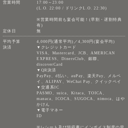
営業時間
17:00～23:00
(L.O. 22:00 / ドリンクL.O. 22:30)
※営業時間前も宴会可能！(早割・遅割特典
有)
定休日
無
平均予算
4,000円(通常平均)／4,300円(宴会平均)
決済
▼クレジットカード
VISA、Mastercard、JCB、AMERICAN
EXPRESS、DinersClub、銀聯、
discoverCard
▼QR決済
PayPay、d払い、auPay、楽天Pay、メルペ
イ、ALIPAY、WeChat Pay、クイックペイ
▼交通系IC
PASMO、suica、Kitaca、TOICA、
manaca、ICOCA、SUGOCA、nimoca、はや
かけん
▼電子マネー
ID
※レシート及び領収書にインボイス制度の登