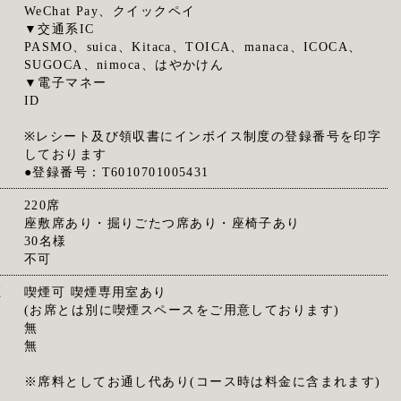
WeChat Pay、クイックペイ
▼交通系IC
PASMO、suica、Kitaca、TOICA、manaca、ICOCA、
SUGOCA、nimoca、はやかけん
▼電子マネー
ID
※レシート及び領収書にインボイス制度の登録番号を印字
しております
●登録番号：T6010701005431
220席
座敷席あり・掘りごたつ席あり・座椅子あり
30名様
不可
煙
喫煙可 喫煙専用室あり
(お席とは別に喫煙スペースをご用意しております)
無
無
※席料としてお通し代あり(コース時は料金に含まれます)