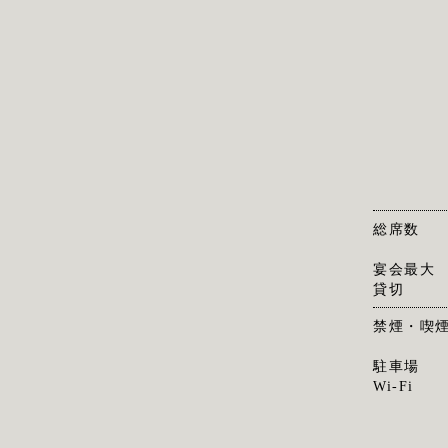
総席数
宴会最大
貸切
禁煙・喫
駐車場
Wi-Fi