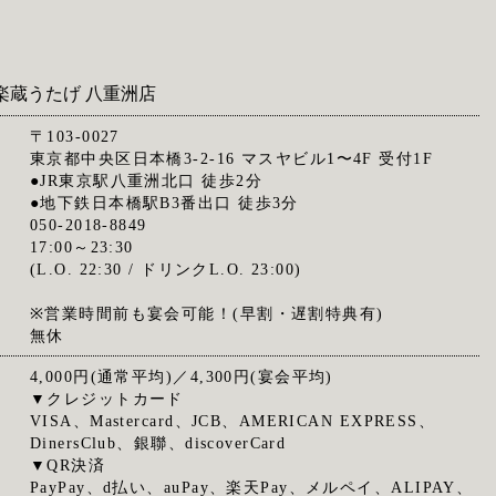
楽蔵うたげ 八重洲店
〒103-0027
東京都中央区日本橋3-2-16 マスヤビル1〜4F 受付1F
●JR東京駅八重洲北口 徒歩2分
●地下鉄日本橋駅B3番出口 徒歩3分
050-2018-8849
17:00～23:30
(L.O. 22:30 / ドリンクL.O. 23:00)
※営業時間前も宴会可能！(早割・遅割特典有)
無休
4,000円(通常平均)／4,300円(宴会平均)
▼クレジットカード
VISA、Mastercard、JCB、AMERICAN EXPRESS、
DinersClub、銀聯、discoverCard
▼QR決済
PayPay、d払い、auPay、楽天Pay、メルペイ、ALIPAY、