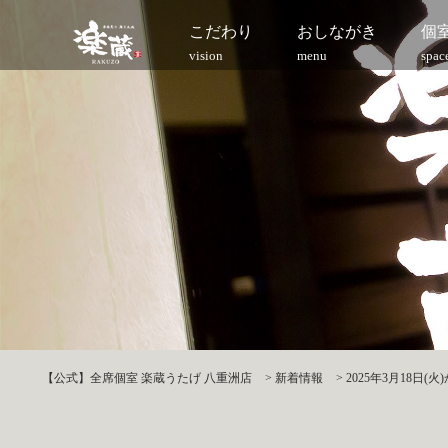
こだわり
おしながき
個
vision
menu
spac
【公式】全席個室 楽蔵うたげ 八重洲店
>
新着情報
>
2025年3月18