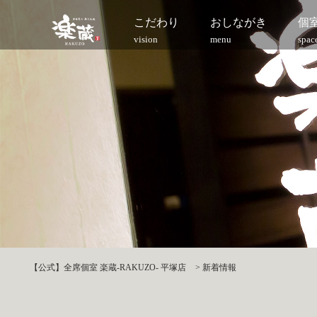
こだわり
おしながき
個
vision
menu
spac
【公式】全席個室 楽蔵‐RAKUZO‐ 平塚店
>
新着情報