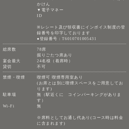
かけん
▼電子マネー
ID
※レシート及び領収書にインボイス制度の登
録番号を印字しております
●登録番号：T6010701005431
総席数
78席
掘りごたつ席あり
宴会最大
24名様（着席時）
貸切
不可
禁煙・喫煙
喫煙可 喫煙専用室あり
(お席とは別に喫煙スペースをご用意してお
ります)
駐車場
無（駅近くに コインパーキングがありま
す）
Wi-Fi
無
※席料としてお通し代あり(コース時は料金
に含まれます)