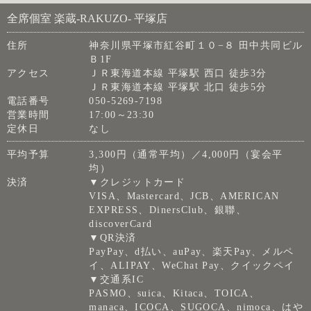
全席個室 楽蔵‐RAKUZO‐ 平塚店
住所
神奈川県平塚市紅谷町１０−８ 田中共同ビル
Ｂ1F
アクセス
ＪＲ東海道本線 平塚駅 西口 徒歩3分
ＪＲ東海道本線 平塚駅 北口 徒歩5分
電話番号
050-5269-7198
営業時間
17:00～23:30
定休日
なし
平均予算
3,300円（通常平均）／4,000円（宴会平
均）
決済
▼クレジットカード
VISA、Mastercard、JCB、AMERICAN
EXPRESS、DinersClub、銀聯、
discoverCard
▼QR決済
PayPay、d払い、auPay、楽天Pay、メルペ
イ、ALIPAY、WeChat Pay、クイックペイ
▼交通系IC
PASMO、suica、Kitaca、TOICA、
manaca、ICOCA、SUGOCA、nimoca、はや