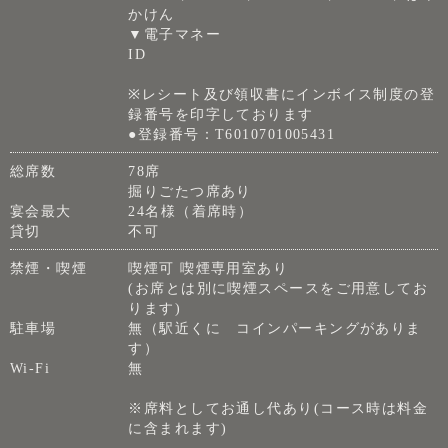
かけん
▼電子マネー
ID
※レシート及び領収書にインボイス制度の登
録番号を印字しております
●登録番号：T6010701005431
総席数
78席
掘りごたつ席あり
宴会最大
24名様（着席時）
貸切
不可
禁煙・喫煙
喫煙可 喫煙専用室あり
(お席とは別に喫煙スペースをご用意してお
ります)
駐車場
無（駅近くに コインパーキングがありま
す）
Wi-Fi
無
※席料としてお通し代あり(コース時は料金
に含まれます)