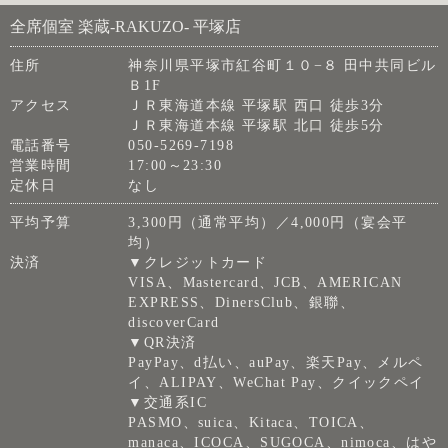
全席個室 楽蔵‐RAKUZO‐ 平塚店
住所
神奈川県平塚市紅谷町１０−８ 田中共同ビル
Ｂ1F
アクセス
ＪＲ東海道本線 平塚駅 西口 徒歩3分
ＪＲ東海道本線 平塚駅 北口 徒歩5分
電話番号
050-5269-7198
営業時間
17:00～23:30
定休日
なし
平均予算
3,300円（通常平均）／4,000円（宴会平
均）
決済
▼クレジットカード
VISA、Mastercard、JCB、AMERICAN
EXPRESS、DinersClub、銀聯、
discoverCard
▼QR決済
PayPay、d払い、auPay、楽天Pay、メルペ
イ、ALIPAY、WeChat Pay、クイックペイ
▼交通系IC
PASMO、suica、Kitaca、TOICA、
manaca、ICOCA、SUGOCA、nimoca、はや