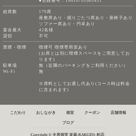
●登録番号：T6010701005431
総席数
179席
座敷席あり・掘りごたつ席あり・座椅子あり
ソファー席あり・円卓あり
宴会最大
42名様
貸切
不可
禁煙・喫煙
喫煙可 喫煙専用室あり
(お席とは別に喫煙スペースをご用意してお
ります)
駐車場
無（近隣のパーキングをご利用ください）
Wi-Fi
無
※席料としてお通し代あり(コース時は料金
に含まれます)
こだわり
おしながき
個室
クーポン
店舗情報
ブログ
Copyright © 全席個室 楽蔵‐RAKUZO‐ 柏店.