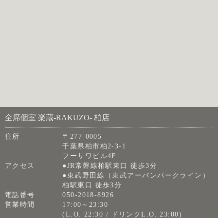
全席個室 楽蔵‐RAKUZO‐ 柏店
住所
〒277-0005
千葉県柏市柏2-3-1
フーサワビル4F
アクセス
●JR常磐線柏駅東口 徒歩3分
●東武野田線（東武アーバンパークライン）
柏駅東口 徒歩3分
電話番号
050-2018-8926
営業時間
17:00～23:30
(L.O. 22:30 / ドリンクL.O. 23:00)