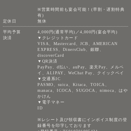
※営業時間前も宴会可能！(早割・遅割特典
有)
定休日
無休
平均予算
4,000円(通常平均)／4,000円(宴会平均)
決済
▼クレジットカード
VISA、Mastercard、JCB、AMERICAN
EXPRESS、DinersClub、銀聯、
discoverCard
▼QR決済
PayPay、d払い、auPay、楽天Pay、メルペ
イ、ALIPAY、WeChat Pay、クイックペイ
▼交通系IC
PASMO、suica、Kitaca、TOICA、
manaca、ICOCA、SUGOCA、nimoca、はや
かけん
▼電子マネー
ID
※レシート及び領収書にインボイス制度の登
録番号を印字しております