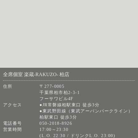
全席個室 楽蔵‐RAKUZO‐ 柏店
住所
〒277-0005
千葉県柏市柏2-3-1
フーサワビル4F
アクセス
●JR常磐線柏駅東口 徒歩3分
●東武野田線（東武アーバンパークライン）
柏駅東口 徒歩3分
電話番号
050-2018-8926
営業時間
17:00～23:30
(L.O. 22:30 / ドリンクL.O. 23:00)