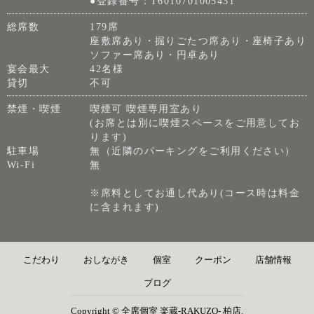
●登録番号：T6010701005431
総席数
179席
座敷席あり・掘りごたつ席あり・座椅子あり
ソファー席あり・円卓あり
宴会最大
42名様
貸切
不可
禁煙・喫煙
喫煙可 喫煙専用室あり
(お席とは別に喫煙スペースをご用意してお
ります)
駐車場
無（近隣のパーキングをご利用ください）
Wi-Fi
無
※席料としてお通し代あり(コース時は料金
に含まれます)
こだわり
おしながき
個室
クーポン
店舗情報
ブログ
Copyright © 全席個室 楽蔵‐RAKUZO‐ 柏店.