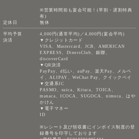
※営業時間前も宴会可能！(早割・遅割特典
有)
定休日
無休
平均予算
4,000円(通常平均)／4,000円(宴会平均)
決済
▼クレジットカード
VISA、Mastercard、JCB、AMERICAN
EXPRESS、DinersClub、銀聯、
discoverCard
▼QR決済
PayPay、d払い、auPay、楽天Pay、メルペ
イ、ALIPAY、WeChat Pay、クイックペイ
▼交通系IC
PASMO、suica、Kitaca、TOICA、
manaca、ICOCA、SUGOCA、nimoca、はや
かけん
▼電子マネー
ID
※レシート及び領収書にインボイス制度の登
録番号を印字しております