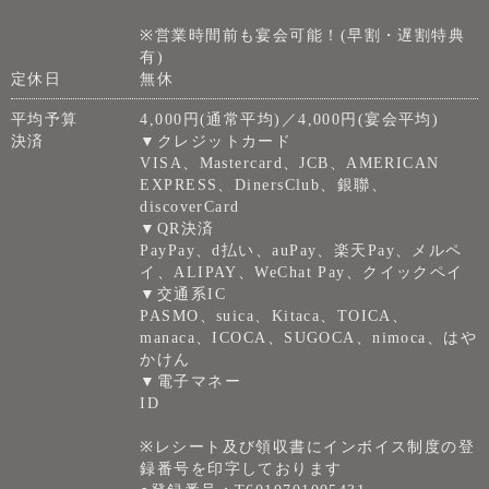
※営業時間前も宴会可能！(早割・遅割特典
有)
定休日
無休
平均予算
4,000円(通常平均)／4,000円(宴会平均)
決済
▼クレジットカード
VISA、Mastercard、JCB、AMERICAN
EXPRESS、DinersClub、銀聯、
discoverCard
▼QR決済
PayPay、d払い、auPay、楽天Pay、メルペ
イ、ALIPAY、WeChat Pay、クイックペイ
▼交通系IC
PASMO、suica、Kitaca、TOICA、
manaca、ICOCA、SUGOCA、nimoca、はや
かけん
▼電子マネー
ID
※レシート及び領収書にインボイス制度の登
録番号を印字しております