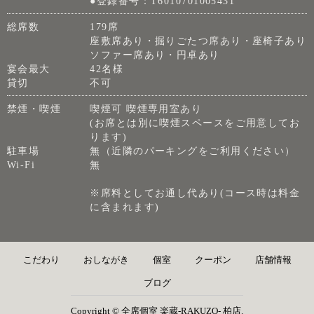
●登録番号：T6010701005431
総席数
179席
座敷席あり・掘りごたつ席あり・座椅子あり
ソファー席あり・円卓あり
宴会最大
42名様
貸切
不可
禁煙・喫煙
喫煙可 喫煙専用室あり
(お席とは別に喫煙スペースをご用意してお
ります)
駐車場
無（近隣のパーキングをご利用ください）
Wi-Fi
無
※席料としてお通し代あり(コース時は料金
に含まれます)
こだわり
おしながき
個室
クーポン
店舗情報
ブログ
Copyright © 全席個室 楽蔵‐RAKUZO‐ 柏店.