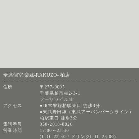
全席個室 楽蔵‐RAKUZO‐ 柏店
住所
〒277-0005
千葉県柏市柏2-3-1
フーサワビル4F
アクセス
●JR常磐線柏駅東口 徒歩3分
●東武野田線（東武アーバンパークライン）
柏駅東口 徒歩3分
電話番号
050-2018-8926
営業時間
17:00～23:30
(L.O. 22:30 / ドリンクL.O. 23:00)