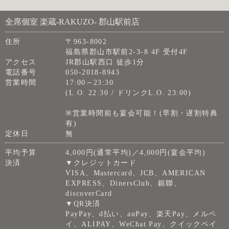
全席個室 楽蔵‐RAKUZO‐ 郡山駅前店
住所
〒963-8002
福島県郡山市駅前2-3-8 4F 受付4F
アクセス
JR郡山駅西口 徒歩1分
電話番号
050-2018-8943
営業時間
17:00～23:30
(L.O. 22:30 / ドリンクL.O. 23:00)
※営業時間前も宴会可能！(早割・遅割特典
有)
定休日
無
平均予算
4,000円(通常平均)／4,000円(宴会平均)
決済
▼クレジットカード
VISA、Mastercard、JCB、AMERICAN
EXPRESS、DinersClub、銀聯、
discoverCard
▼QR決済
PayPay、d払い、auPay、楽天Pay、メルペ
イ、ALIPAY、WeChat Pay、クイックペイ