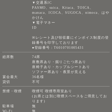
▼交通系IC
PASMO、suica、Kitaca、TOICA、
manaca、ICOCA、SUGOCA、nimoca、はや
かけん
▼電子マネー
ID
※レシート及び領収書にインボイス制度の登
録番号を印字しております
●登録番号：T6010701005431
総席数
74席
座敷席あり・掘りごたつ席あり
座椅子あり・カップルシートあり
ソファー席あり・夜景が見える
宴会最大
36名様
貸切
不可
禁煙・喫煙
喫煙可 喫煙専用室あり
(お席とは別に喫煙スペースをご用意してお
ります)
駐車場
無
Wi-Fi
無