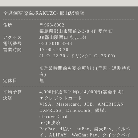
全席個室 楽蔵‐RAKUZO‐ 郡山駅前店
住所
〒963-8002
福島県郡山市駅前2-3-8 4F 受付4F
アクセス
JR郡山駅西口 徒歩1分
電話番号
050-2018-8943
営業時間
17:00～23:30
(L.O. 22:30 / ドリンクL.O. 23:00)
※営業時間前も宴会可能！(早割・遅割特典
有)
定休日
無
平均予算
4,000円(通常平均)／4,000円(宴会平均)
決済
▼クレジットカード
VISA、Mastercard、JCB、AMERICAN
EXPRESS、DinersClub、銀聯、
discoverCard
▼QR決済
PayPay、d払い、auPay、楽天Pay、メルペ
イ、ALIPAY、WeChat Pay、クイックペイ