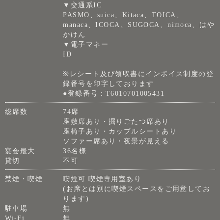
▼交通系IC
PASMO、suica、Kitaca、TOICA、
manaca、ICOCA、SUGOCA、nimoca、はや
かけん
▼電子マネー
ID
※レシート及び領収書にインボイス制度の登
録番号を印字しております
●登録番号：T6010701005431
総席数
74席
座敷席あり・掘りごたつ席あり
座椅子あり・カップルシートあり
ソファー席あり・夜景が見える
宴会最大
36名様
貸切
不可
禁煙・喫煙
喫煙可 喫煙専用室あり
(お席とは別に喫煙スペースをご用意してお
ります)
駐車場
無
Wi-Fi
無