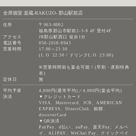
全席個室 楽蔵‐RAKUZO‐ 郡山駅前店
住所
〒963-8002
福島県郡山市駅前2-3-8 4F 受付4F
アクセス
JR郡山駅西口 徒歩1分
電話番号
050-2018-8943
営業時間
17:00～23:30
(L.O. 22:30 / ドリンクL.O. 23:00)
※営業時間前も宴会可能！(早割・遅割特典
有)
定休日
無
平均予算
4,000円(通常平均)／4,000円(宴会平均)
決済
▼クレジットカード
VISA、Mastercard、JCB、AMERICAN
EXPRESS、DinersClub、銀聯、
discoverCard
▼QR決済
PayPay、d払い、auPay、楽天Pay、メルペ
イ、ALIPAY、WeChat Pay、クイックペイ