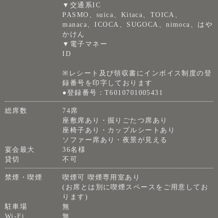
▼交通系IC
PASMO、suica、Kitaca、TOICA、
manaca、ICOCA、SUGOCA、nimoca、はや
かけん
▼電子マネー
ID
※レシート及び領収書にインボイス制度の登
録番号を印字しております
●登録番号：T6010701005431
総席数
74席
座敷席あり・掘りごたつ席あり
座椅子あり・カップルシートあり
ソファー席あり・夜景が見える
宴会最大
36名様
貸切
不可
禁煙・喫煙
喫煙可 喫煙専用室あり
(お席とは別に喫煙スペースをご用意してお
ります)
駐車場
無
Wi-Fi
無